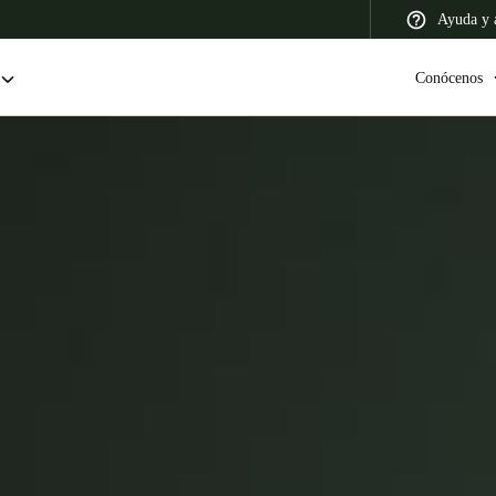
Ayuda y a
Conócenos
 Latin America
Africa, Middle East, and India
Asia Pacific
Colombia
Español