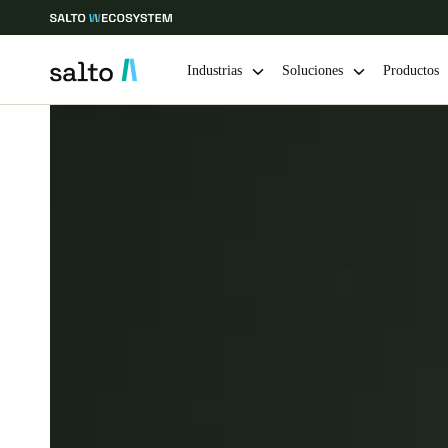
Industrias
Soluciones
Productos
Elija su ubicación y configuración de idioma
Europe
North America
Caribbean -
Global
Chile
|
Español
Mexico
Español
Guardar la nueva selección como predeterminada