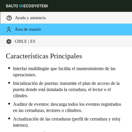
Ayuda y asistencia
Área de usuario
Elija su ubicación y configuración de idioma
CHILE | ES
Europe
North America
Caribbean - Lati
Características Principales
Global
Interfaz multilingüe que facilita el mantenimiento de las
operaciones.
Chile
|
Español
Inicialización de puertas: transmite el plan de acceso de la
puerta donde está instalada la cerradura, el lector o el
Mexico
cilindro.
Español
Auditor de eventos: descarga todos los eventos registrados
en las cerraduras, lectores o cilindros.
Colombia
Actualización de las cerraduras (perfil de cerradura y reloj
Español
interno).