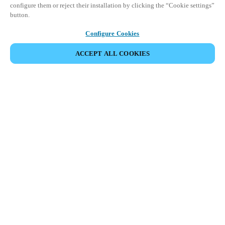
configure them or reject their installation by clicking the “Cookie settings”
button.
Configure Cookies
ACCEPT ALL COOKIES
Partner Area
Legal
Seguridad
Trabaje con nosotros
Canales Éticos
Cambiar País/ Idioma:
CHILE
|
ES