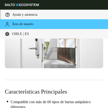
Ayuda y asistencia
Área de usuario
Elija su ubicación y configuración de idioma
CHILE | ES
Europe
North America
Caribbean - Lati
Global
Chile
|
Español
Mexico
Español
Características Principales
Colombia
Español
Compatible con más de 60 tipos de barras antipánico
diferentes.