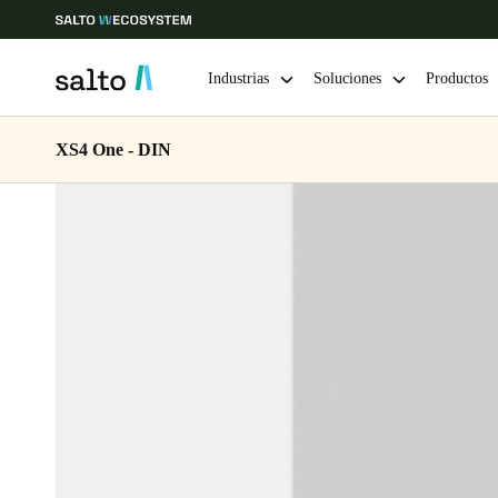
Industrias
Soluciones
Productos
XS4 One - DIN
Elija su ubicación y configuración de idioma
Europe
North America
Caribbean -
Global
Chile
|
Español
Mexico
Español
Guardar la nueva selección como predeterminada