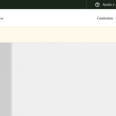
Ayuda y a
Conócenos
 Latin America
Africa, Middle East, and India
Asia Pacific
Colombia
Español