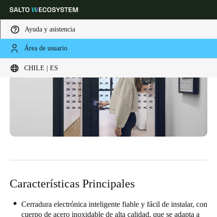
Ayuda y asistencia
Área de usuario
Elija su ubicación y configuración de idioma
CHILE | ES
Europe
North America
Caribbean - Lati
Global
Chile
|
Español
Mexico
Español
Características Principales
Colombia
Español
Cerradura electrónica inteligente fiable y fácil de instalar, con
cuerpo de acero inoxidable de alta calidad, que se adapta a