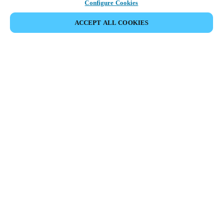
Configure Cookies
ACCEPT ALL COOKIES
Partner Area
Legal
Seguridad
Trabaje con nosotros
Canales Éticos
Cambiar País/ Idioma:
CHILE
|
ES
MYLOCK.
CONFIGURE SU CERRADURA ELECTRÓNICA
INTELIGENTE