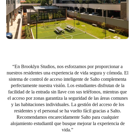
Portugal
Português
Italy
Italiano
Russia
Russian
En Brooklyn Studios, nos esforzamos por proporcionar a
nuestros residentes una experiencia de vida segura y cómoda. El
Poland
sistema de control de acceso inteligente de Salto complementa
Polski
perfectamente nuestra visión. Los estudiantes disfrutan de la
facilidad de la entrada sin llave con sus teléfonos, mientras que
Czech Republic
el acceso por zonas garantiza la seguridad de las áreas comunes
y las habitaciones individuales. La gestión del acceso de los
Čeština
residentes y el personal se ha vuelto fácil gracias a Salto.
Recomendamos encarecidamente Salto para cualquier
Denmark
alojamiento estudiantil que busque mejorar la experiencia de
Danskere
English
vida.