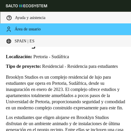
Ayuda y asistencia
Área de usuario
HOME
INDUSTRIAS
CASOS DE NEGOCIO
BROOKLYN STUDIOS
Elija su ubicación y configuración de idioma
Brooklyn Studios
SPAIN | ES
Europe
North America
Caribbean - Lati
Global
Localización:
Pretoria - Sudáfrica
Tipo de proyecto:
Residencial - Residencia para estudiantes
Spain
|
Español
Brooklyn Studios es un complejo residencial de lujo para
estudiantes que opera en Pretoria, Sudáfrica, desde su
inauguración en enero de 2023. El complejo ofrece estudios y
Germany
apartamentos totalmente amueblados a pocos pasos de la
Deutsch
Universidad de Pretoria, proporcionando seguridad y comodidad
en un moderno complejo construido expresamente para este fin.
Switzerland
Los estudiantes que eligen alojarse en Brooklyn Studios
Deutsch
Français
Italiano
disfrutan de un ambiente animado y de instalaciones de última
generación en el propio recinto. Entre ellas se incluyen una casa