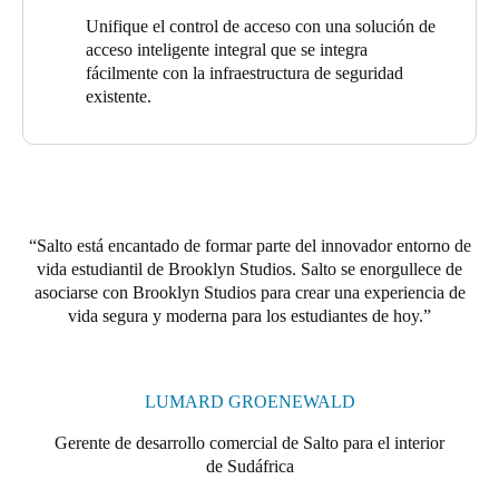
Nuestra solución integral de control de acceso también es fácil
Unifique el control de acceso con una solución de
de instalar y utilizar. Los estudiantes disponen de credenciales de
acceso inteligente integral que se integra
acceso cargadas en su smartphone o tarjeta llave, lo que mejora
fácilmente con la infraestructura de seguridad
la experiencia del usuario. Esta medida también elimina el coste
existente.
de sustituir llaves perdidas o robadas, al tiempo que fomenta la
transparencia y la responsabilidad tanto entre los residentes
como entre el personal.
En última instancia, Salto ha unificado la infraestructura de
seguridad de Brooklyn Studio en una solución de acceso
Salto está encantado de formar parte del innovador entorno de
inteligente todo incluido. A medida que la tecnología avanza, la
vida estudiantil de Brooklyn Studios. Salto se enorgullece de
solución de Salto evolucionará con las necesidades de seguridad
asociarse con Brooklyn Studios para crear una experiencia de
del complejo con el tiempo, lo que garantiza la seguridad,
vida segura y moderna para los estudiantes de hoy.
flexibilidad y retorno de la inversión (ROI) a largo plazo.
LUMARD GROENEWALD
Gerente de desarrollo comercial de Salto para el interior
de Sudáfrica