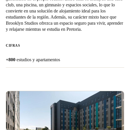
club, una piscina, un gimnasio y espacios sociales, lo que lo
United Kingdom
convierte en una solución de alojamiento ideal para los
English
estudiantes de la región. Además, su carácter mixto hace que
Brooklyn Studios ofrezca un espacio seguro para vivir, aprender
Ireland
y relajarse mientras se estudia en Pretoria.
English
CIFRAS
France
Français
+800
estudios y apartamentos
Netherlands
Nederlands
English
Belgium
Français
Nederlands
English
Spain
Español