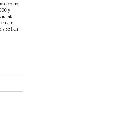
e uso como
1990 y
Portugal
cional.
Português
sterdam
o y se han
Poland
Polski
Sweden
Svenska
English