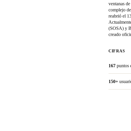
ventanas de 
complejo de
Belgium
reabrió el 
Français
Nederlands
English
Actualmente
(SOSA) y Bo
Italy
creado ofici
Italiano
CIFRAS
Czech Republic
Čeština
167
puntos 
Norway
150+
usuari
Norsk
English
Guardar la nueva selección como predeterminada