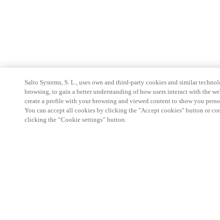
Salto Systems, S. L., uses own and third-party cookies and similar technolo
browsing, to gain a better understanding of how users interact with the we
create a profile with your browsing and viewed content to show you perso
You can accept all cookies by clicking the "Accept cookies" button or conf
clicking the “Cookie settings” button.
Partner Area
Legal
Seguridad