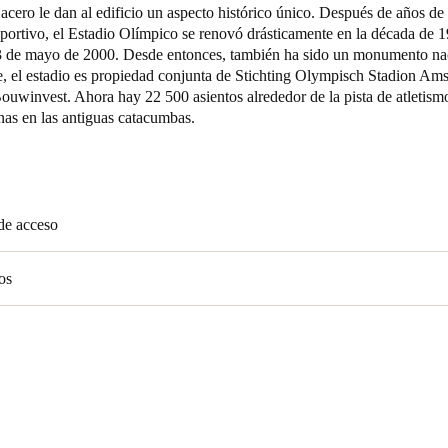
acero le dan al edificio un aspecto histórico único. Después de años d
portivo, el Estadio Olímpico se renovó drásticamente en la década de 
Spain
13 de mayo de 2000. Desde entonces, también ha sido un monumento na
Español
, el estadio es propiedad conjunta de Stichting Olympisch Stadion Am
uwinvest. Ahora hay 22 500 asientos alrededor de la pista de atletism
Russia
nas en las antiguas catacumbas.
Russian
Denmark
Danskere
English
de acceso
Finland
os
Finnish
English