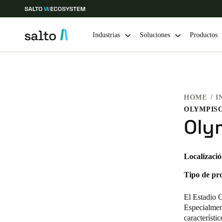
Industrias
Soluciones
Productos
Elija su ubicación y configuración de idioma
HOME
I
Europe
North America
Caribbean -
Global
OLYMPIS
Oly
Spain
|
Español
Localizació
Germany
Tipo de pr
Deutsch
El Estadio 
Ireland
Especialment
característi
English