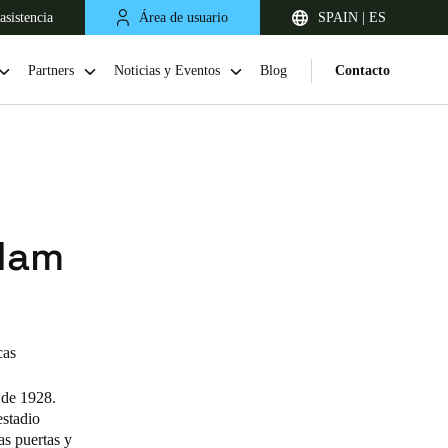
asistencia
Área de usuario
SPAIN | ES
Partners
Noticias y Eventos
Blog
Contacto
dam
United Kingdom
cas
English
 de 1928.
Netherlands
estadio
as puertas y
Nederlands
English