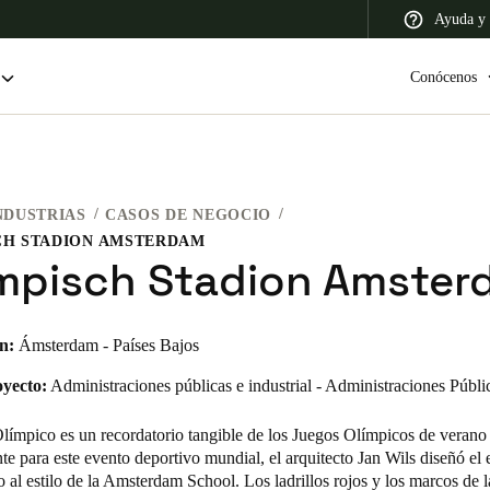
Ayuda y 
Conócenos
NDUSTRIAS
CASOS DE NEGOCIO
 Latin America
Africa, Middle East, and India
Asia Pacific
CH STADION AMSTERDAM
mpisch Stadion Amster
n:
Ámsterdam - Países Bajos
Switzerland
oyecto:
Administraciones públicas e industrial - Administraciones Públi
Deutsch
Français
Italiano
Olímpico es un recordatorio tangible de los Juegos Olímpicos de verano
France
e para este evento deportivo mundial, el arquitecto Jan Wils diseñó el 
co al estilo de la Amsterdam School. Los ladrillos rojos y los marcos de l
Français