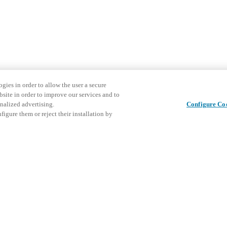
gies in order to allow the user a secure
bsite in order to improve our services and to
nalized advertising.
Configure Co
igure them or reject their installation by