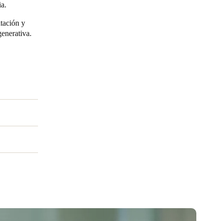
ia.
Portugal
itación y
egenerativa.
Português
Poland
Polski
Sweden
Svenska
English