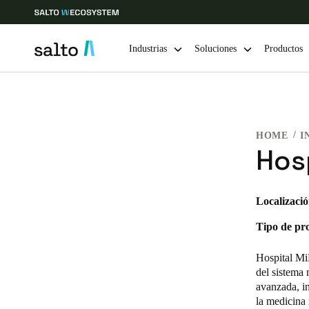
Industrias
Soluciones
Productos
Elija su ubicación y configuración de idioma
HOME
I
Europe
North America
Caribbean -
Global
Hos
Spain
|
Español
Localizació
Tipo de pr
Germany
Deutsch
Hospital MiK
del sistema 
Ireland
avanzada, i
la medicina 
English