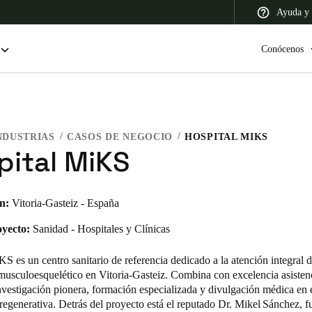
Ayuda y 
Conócenos
NDUSTRIAS
CASOS DE NEGOCIO
HOSPITAL MIKS
 Latin America
Africa, Middle East, and India
Asia Pacific
pital MiKS
n:
Vitoria-Gasteiz - España
oyecto:
Sanidad - Hospitales y Clínicas
Switzerland
Deutsch
Français
Italiano
S es un centro sanitario de referencia dedicado a la atención integral d
musculoesquelético en Vitoria-Gasteiz. Combina con excelencia asistenc
France
nvestigación pionera, formación especializada y divulgación médica en 
regenerativa. Detrás del proyecto está el reputado Dr. Mikel Sánchez, 
Français