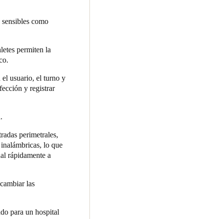
sidades del hospital y con
tema, sin necesidad de cambiar
ibilita la configuración de
s sensibles como
, asegurando una gestión más
aletes permiten la
 mismo sistema, sin necesidad
co.
iendo un acceso controlado y
el usuario, el turno y
fección y registrar
 los accesos principales, los
te integrado en la arquitectura
.
onsultas, quirófanos,
sonalizados para trabajadores,
tradas perimetrales,
 inalámbricas, lo que
nal rápidamente a
irófanos, los laboratorios y
tigadores.
 cambiar las
do para un hospital