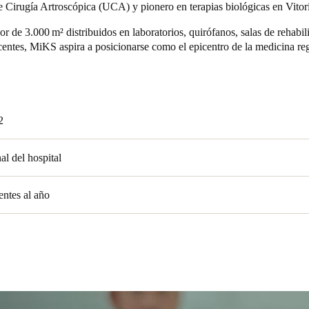
 Cirugía Artroscópica (UCA) y pionero en terapias biológicas en Vitor
Spain
r de 3.000 m² distribuidos en laboratorios, quirófanos, salas de rehabil
centes, MiKS aspira a posicionarse como el epicentro de la medicina r
Español
Russia
Russian
2
Denmark
Danskere
English
al del hospital
Finland
entes al año
Finnish
English