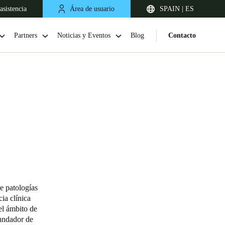
asistencia
Área de usuario
SPAIN | ES
Partners
Noticias y Eventos
Blog
Contacto
United Kingdom
English
e patologías
ia clínica
Netherlands
el ámbito de
fundador de
Nederlands
English