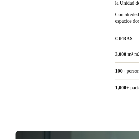
la Unidad de
Belgium
Con alrededo
espacios do
Français
Nederlands
English
Italy
CIFRAS
Italiano
3,000 m²
m
Czech Republic
Čeština
100+
person
Norway
1,000+
paci
Norsk
English
Guardar la nueva selección como predeterminada