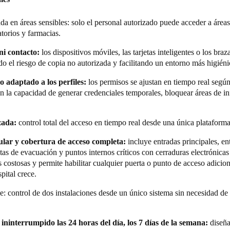
evó a la elección de Salto por su tecnología sólida, adaptable a las nece
 gestiona dos instalaciones en ubicaciones distintas desde un único sis
ntornos complejos como el suyo.
a operativa y la seguridad en un entorno con actividad 24/7. Además, pos
da en áreas sensibles: solo el personal autorizado puede acceder a área
ados para trabajadores, investigadores, visitantes y servicios auxiliares
atorios y farmacias.
o de accesos no autorizados.
 ni contacto:
los dispositivos móviles, las tarjetas inteligentes o los braz
cidad de gestionar dos instalaciones en ubicaciones diferentes desde el
do el riesgo de copia no autorizada y facilitando un entorno más higiéni
 garantiza la movilidad del personal y los servicios auxiliares, manten
 adaptado a los perfiles:
los permisos se ajustan en tiempo real según 
mizando la operativa diaria y la experiencia de uso.
on la capacidad de generar credenciales temporales, bloquear áreas de in
ras electrónicas, lectores, cilindros y dispositivos en puntos clave como
vías de evacuación y las áreas críticas del edificio, todo ello perfectamen
izada:
control total del acceso en tiempo real desde una única plataforma
s sistemas de seguridad. El sistema permite controlar todas las áreas —c
zonas comunes— con visibilidad en tiempo real y perfiles de acceso per
ular y cobertura de acceso completa:
incluye entradas principales, en
es.
tas de evacuación y puntos internos críticos con cerraduras electrónicas
es costosas y permite habilitar cualquier puerta o punto de acceso adicio
ospital MiKS asegura un entorno protegido en áreas críticas como los qu
pital crece.
facilita el tránsito seguro y ágil de pacientes, personal sanitario e inves
e: control de dos instalaciones desde un único sistema sin necesidad de
ninterrumpido las 24 horas del día, los 7 días de la semana:
diseña