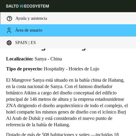
Ayuda y asistencia
Área de usuario
HOME
INDUSTRIAS
CASOS DE NEGOCIO
THE MANGROVE SANYA
Elija su ubicación y configuración de idioma
The Mangrove Sanya
SPAIN | ES
Europe
North America
Caribbean - Lati
Global
Localización:
Sanya - China
Tipo de proyecto:
Hospitality - Hoteles de Lujo
Spain
|
Español
El Mangrove Sanya está situado en la bahía china de Haitang,
en la costa nacional de Sanya. Con el famoso diseñador
británico Atkins a cargo del diseño conceptual del edificio
Germany
principal de 146 metros de altura y la empresa estadounidense
Deutsch
ZNA dirigiendo el diseño arquitectónico de todo el complejo, el
hotel comparte los mismos genes de diseño con el icónico Burj
Al Arab de Dubái y está considerado el nuevo punto de
Switzerland
referencia de la bahía de Haitang.
Deutsch
Français
Italiano
Dotado de más de 508 habitaciones y suites —incluidas 18