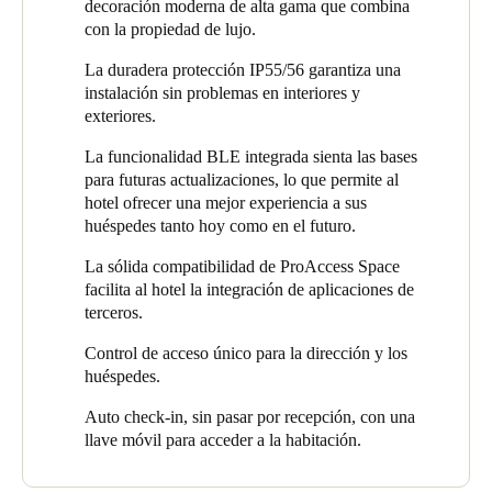
decoración moderna de alta gama que combina
Portugal
con la propiedad de lujo.
Português
La duradera protección IP55/56 garantiza una
instalación sin problemas en interiores y
Italy
exteriores.
Italiano
La funcionalidad BLE integrada sienta las bases
para futuras actualizaciones, lo que permite al
Russia
hotel ofrecer una mejor experiencia a sus
Russian
huéspedes tanto hoy como en el futuro.
La sólida compatibilidad de ProAccess Space
Poland
facilita al hotel la integración de aplicaciones de
Polski
terceros.
Control de acceso único para la dirección y los
Czech Republic
huéspedes.
Čeština
Auto check-in, sin pasar por recepción, con una
Denmark
llave móvil para acceder a la habitación.
Danskere
English