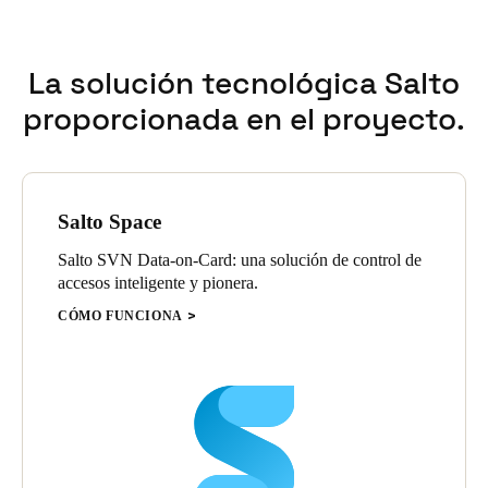
Sweden
Svenska
English
La solución tecnológica Salto
proporcionada en el proyecto.
Norway
Norsk
English
Finland
Salto Space
Finnish
English
Salto SVN Data-on-Card: una solución de control de
accesos inteligente y pionera.
Guardar la nueva selección como predeterminada
CÓMO FUNCIONA