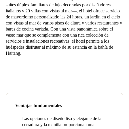
suites dúplex familiares de lujo decoradas por diseñadores
United Kingdom
italianos y 29 villas con vistas al mar—, el hotel ofrece servicio
English
de mayordomo personalizado las 24 horas, un jardín en el cielo
con vistas al mar de varios pisos de altura y varios restaurantes y
Ireland
bares de cocina variada. Con una vista panorámica sobre el
vasto mar que se complementa con una rica colección de
English
servicios e instalaciones recreativas, el hotel permite a los
huéspedes disfrutar al máximo de su estancia en la bahía de
France
Haitang.
Français
Netherlands
Nederlands
English
Belgium
Français
Nederlands
English
Ventajas fundamentales
Spain
Las opciones de diseño liso y elegante de la
Español
cerradura y la manilla proporcionan una