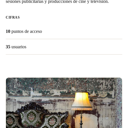
sesiones publicitarias y producciones de cine y televisión.
United Kingdom
English
CIFRAS
Ireland
10
puntos de acceso
English
35
usuarios
France
Français
Netherlands
Nederlands
English
Belgium
Français
Nederlands
English
Spain
Español