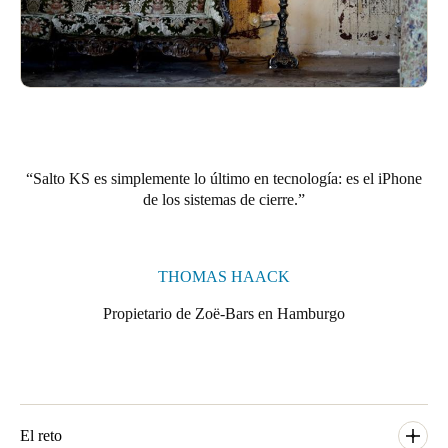
Portugal
Português
Italy
Italiano
Russia
Salto KS es simplemente lo último en tecnología: es el iPhone
de los sistemas de cierre.
Russian
Poland
Polski
THOMAS HAACK
Propietario de Zoë-Bars en Hamburgo
Czech Republic
Čeština
Denmark
Danskere
English
El reto