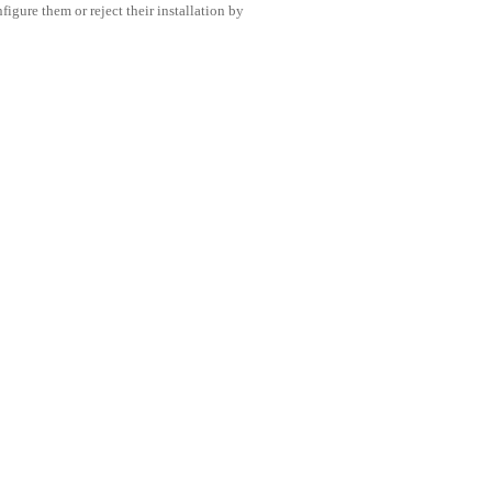
igure them or reject their installation by
Compartir esta publicación
A INTELIGENTE