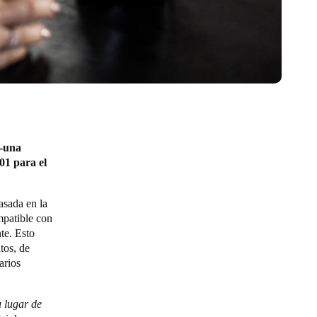
 -una
01 para el
asada en la
patible con
te. Esto
tos, de
arios
u lugar de