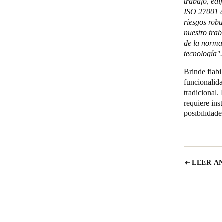
trabajo, edi
ISO 27001 d
riesgos robu
nuestro tra
de la normat
tecnología".
Brinde fiab
funcionalid
tradicional.
requiere ins
posibilidade
LEER A