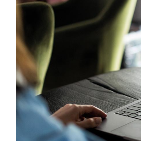
Belgium
Français
Nederlands
English
Italy
Italiano
Czech Republic
Čeština
Norway
Norsk
English
Guardar la nueva selección como predeterminada