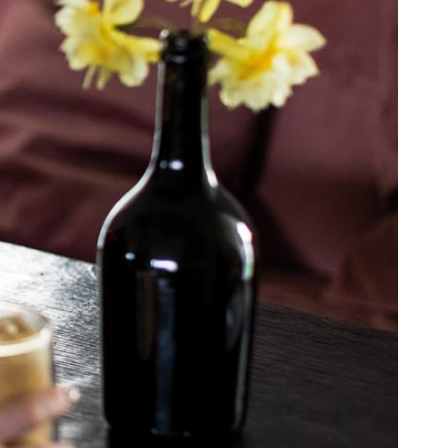
Portugal
Português
Poland
Polski
Sweden
Svenska
English