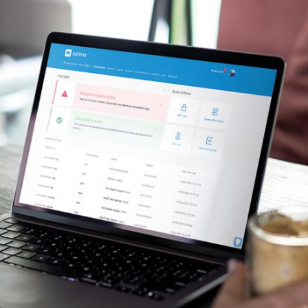
Spain
Español
Russia
Russian
Denmark
Danskere
English
Finland
Finnish
English