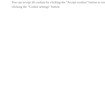
You can accept all cookies by clicking the "Accept cookies" button or conf
clicking the “Cookie settings” button.
Partner Area
Legal
Seguridad
Trabaje con nosotros
Canales Éticos
Cambiar País/ Idioma:
SPAIN
|
ES
MYLOCK.
CONFIGURE SU CERRADURA ELECTRÓNIC