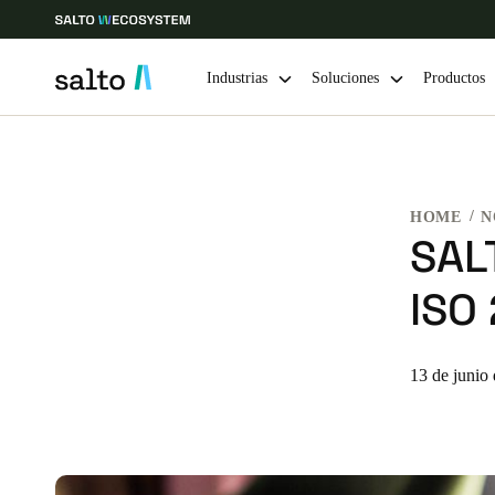
Industrias
Soluciones
Productos
Elija su ubicación y configuración de idioma
HOME
N
Europe
North America
Caribbean -
Global
SAL
ISO
Spain
|
Español
Germany
13 de junio
Deutsch
Ireland
English