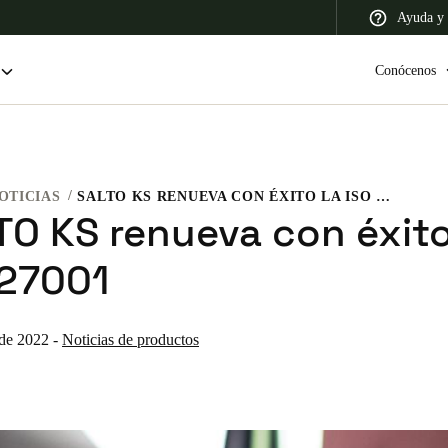
Ayuda y 
Conócenos
OTICIAS
SALTO KS RENUEVA CON ÉXITO LA ISO 27001
 Latin America
Africa, Middle East, and India
Asia Pacific
TO KS renueva con éxito
 27001
 de 2022
Switzerland
-
Noticias de productos
Deutsch
Français
Italiano
France
Français