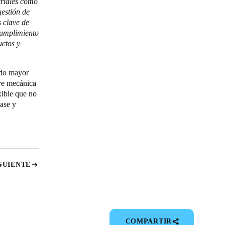
triales como
estión de
s clave de
cumplimiento
uctos y
ndo mayor
ave mecánica
xible que no
lase y
GUIENTE
COMPARTIR