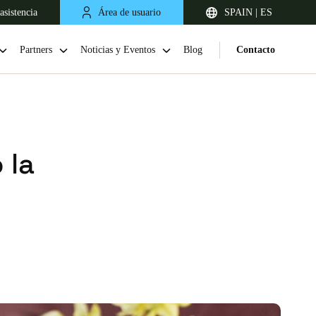
asistencia
Área de usuario
SPAIN | ES
Partners
Noticias y Eventos
Blog
Contacto
 la
United Kingdom
English
Netherlands
Nederlands
English