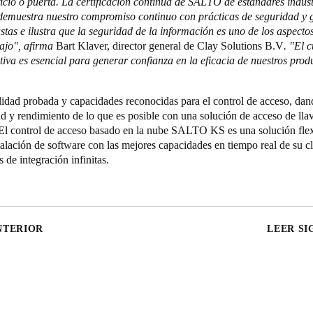
ficio o puerta. La certificación continua de SALTO de estándares indus
emuestra nuestro compromiso continuo con prácticas de seguridad y g
stas e ilustra que la seguridad de la información es uno de los aspecto
bajo", afirma
Bart Klaver, director general de Clay Solutions B.V
. "El 
iva es esencial para generar confianza en la eficacia de nuestros prod
ilidad probada y capacidades reconocidas para el control de acceso, da
ad y rendimiento de lo que es posible con una solución de acceso de ll
 El control de acceso basado en la nube
SALTO KS
es una solución fle
talación de software con las mejores capacidades en tiempo real de su c
s de integración infinitas.
NTERIOR
LEER SI