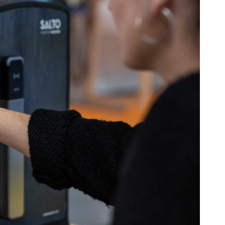
Portugal
Português
Poland
Polski
Sweden
Svenska
English