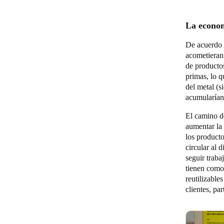
La econo
De acuerdo c
acometieran 
de producto
primas, lo q
del metal (s
acumularían 
El camino d
aumentar la 
los producto
circular al 
seguir traba
tienen como
reutilizable
clientes, pa