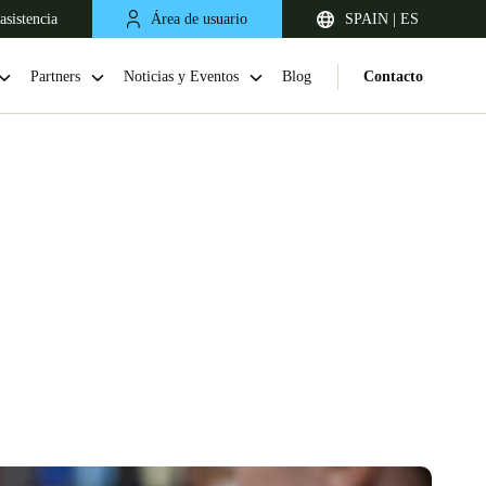
asistencia
Área de usuario
SPAIN | ES
Partners
Noticias y Eventos
Blog
Contacto
United Kingdom
English
Netherlands
Nederlands
English