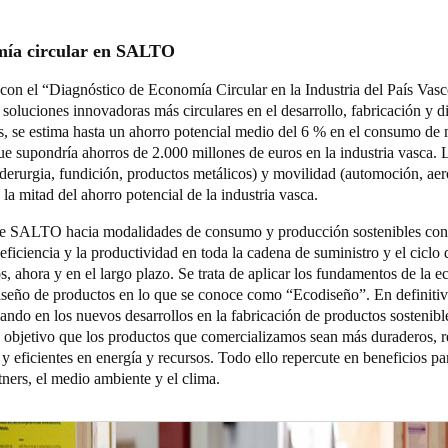
mía circular en SALTO
on el “Diagnóstico de Economía Circular en la Industria del País Vasco
soluciones innovadoras más circulares en el desarrollo, fabricación y d
s, se estima hasta un ahorro potencial medio del 6 % en el consumo de 
ue supondría ahorros de 2.000 millones de euros en la industria vasca. 
iderurgia, fundición, productos metálicos) y movilidad (automoción, ae
la mitad del ahorro potencial de la industria vasca.
e SALTO hacia modalidades de consumo y producción sostenibles con
eficiencia y la productividad en toda la cadena de suministro y el ciclo 
s, ahora y en el largo plazo.
Se trata de aplicar los fundamentos de la 
diseño de productos en lo que se conoce como “Ecodiseño”. En definitiva
jando en los nuevos desarrollos en la fabricación de productos sostenibl
 objetivo que los productos que comercializamos sean más duraderos, r
s y eficientes en energía y recursos. Todo ello repercute en beneficios pa
rtners, el medio ambiente y el clima.