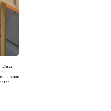
s. Desde
jora
ue no es otro
cias en