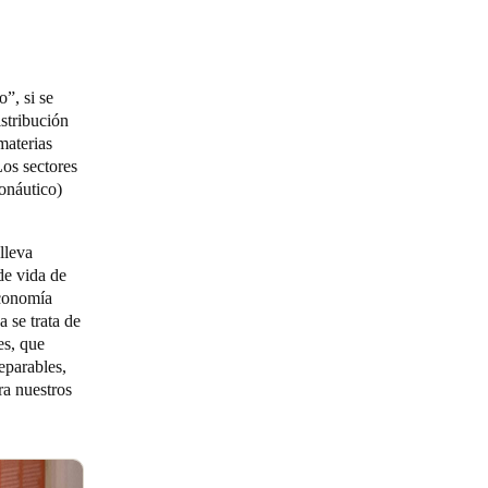
”, si se
istribución
materias
Los sectores
ronáutico)
lleva
de vida de
economía
 se trata de
es, que
eparables,
ra nuestros