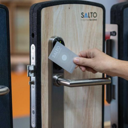
Spain
Español
Russia
Russian
Denmark
Danskere
English
Finland
Finnish
English