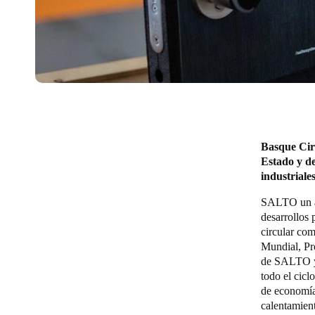
Basque Cir
Estado y de
industriale
SALTO un a
desarrollos
circular co
Mundial, Pr
de SALTO y s
todo el cicl
de economía
calentamient