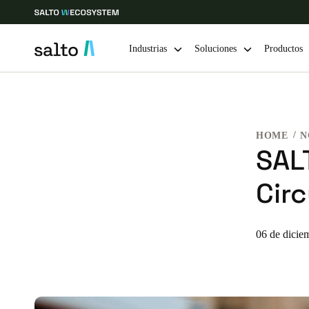
Industrias
Soluciones
Productos
Elija su ubicación y configuración de idioma
HOME
N
Europe
North America
Caribbean -
Global
SAL
Cir
Spain
|
Español
Germany
06 de dicie
Deutsch
Ireland
English