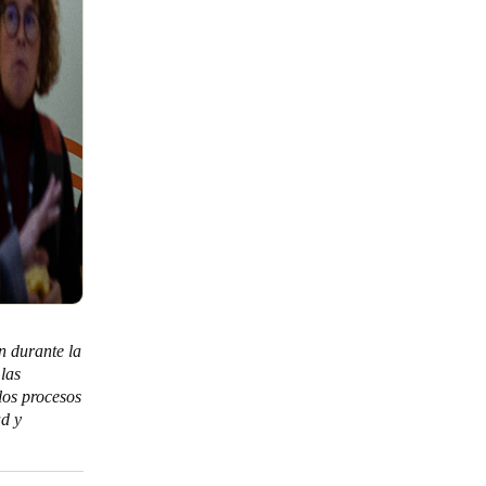
n durante la
 las
los procesos
ad y