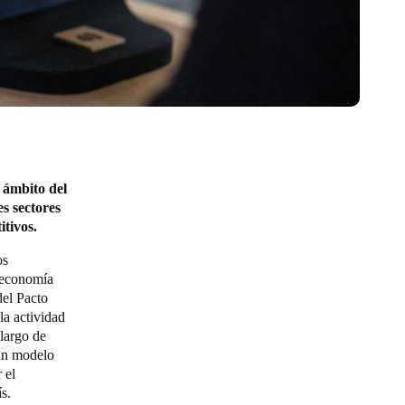
 ámbito del
s sectores
itivos.
os
e economía
del Pacto
a actividad
 largo de
 un modelo
 el
s.