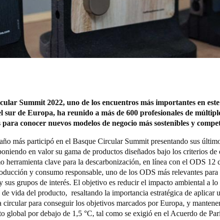
cular Summit 2022, uno de los encuentros más importantes en este
l sur de Europa, ha reunido a más de 600 profesionales de múltiple
s para conocer nuevos modelos de negocio más sostenibles y compet
ño más participó en el
Basque Circular Summit
presentando sus últim
 poniendo en valor su gama de productos diseñados bajo los criterios d
mo herramienta clave para la descarbonización, en línea con el ODS 12 
oducción y consumo responsable, uno de los ODS más relevantes para l
us grupos de interés. El objetivo es reducir el impacto ambiental a lo
o de vida del producto, resaltando la importancia estratégica de aplicar
 circular para conseguir los objetivos marcados por Europa, y mantener
o global por debajo de 1,5 °C, tal como se exigió en el Acuerdo de Parí