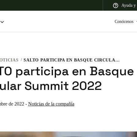
Ayuda y 
Conócenos
OTICIAS
SALTO PARTICIPA EN BASQUE CIRCULAR SUMMIT 2022
 Latin America
Africa, Middle East, and India
Asia Pacific
TO participa en Basque
cular Summit 2022
mbre de 2022
Switzerland
-
Noticias de la compañía
Deutsch
Français
Italiano
France
Français