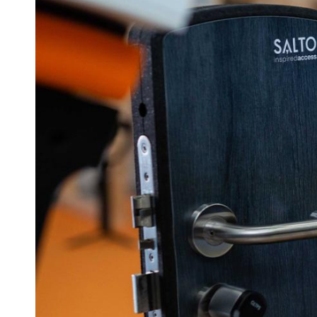
Belgium
Français
Nederlands
English
Italy
Italiano
Czech Republic
Čeština
Norway
Norsk
English
Guardar la nueva selección como predeterminada