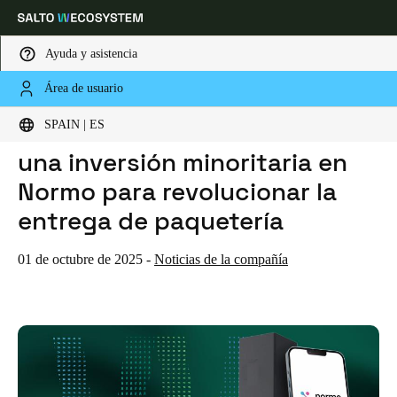
Ayuda y asistencia
Área de usuario
HOME
NOTICIAS
SALTO WECOSYSTEM ANUNCIA UNA INVERSIÓN MINORITARIA EN NORMO PARA REVOLUCIONAR LA ENTREGA DE PAQUETERÍA
Elija su ubicación y configuración de idioma
SALTO WECOSYSTEM anuncia
SPAIN | ES
una inversión minoritaria en
Europe
North America
Caribbean - Lati
Global
Normo para revolucionar la
entrega de paquetería
Spain
|
Español
01 de octubre de 2025
-
Noticias de la compañía
Germany
Deutsch
Switzerland
Deutsch
Français
Italiano