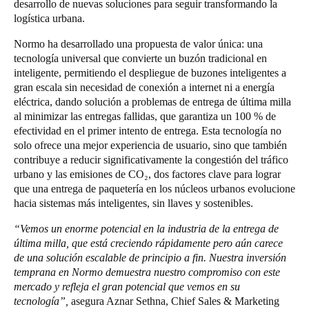
desarrollo de nuevas soluciones para seguir transformando la
Portugal
logística urbana.
Português
Normo ha desarrollado una propuesta de valor única: una
tecnología universal que convierte un buzón tradicional en
Italy
inteligente, permitiendo el despliegue de buzones inteligentes a
Italiano
gran escala sin necesidad de conexión a internet ni a energía
eléctrica, dando solución a problemas de entrega de última milla
al minimizar las entregas fallidas, que garantiza un 100 % de
Russia
efectividad en el primer intento de entrega. Esta tecnología no
Russian
solo ofrece una mejor experiencia de usuario, sino que también
contribuye a reducir significativamente la congestión del tráfico
Poland
urbano y las emisiones de CO₂, dos factores clave para lograr
que una entrega de paquetería en los núcleos urbanos evolucione
Polski
hacia sistemas más inteligentes, sin llaves y sostenibles.
Czech Republic
“Vemos un enorme potencial en la industria de la entrega de
Čeština
última milla, que está creciendo rápidamente pero aún carece
de una solución escalable de principio a fin. Nuestra inversión
temprana en Normo demuestra nuestro compromiso con este
Denmark
mercado y refleja el gran potencial que vemos en su
Danskere
English
tecnología”,
asegura Aznar Sethna, Chief Sales & Marketing