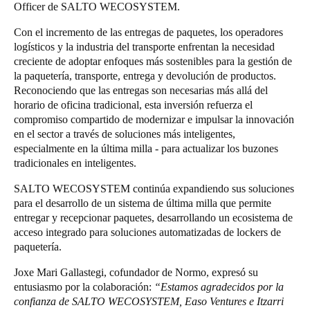
Officer de SALTO WECOSYSTEM.
Sweden
Con el incremento de las entregas de paquetes, los operadores
Svenska
English
logísticos y la industria del transporte enfrentan la necesidad
creciente de adoptar enfoques más sostenibles para la gestión de
Norway
la paquetería, transporte, entrega y devolución de productos.
Norsk
English
Reconociendo que las entregas son necesarias más allá del
horario de oficina tradicional, esta inversión refuerza el
compromiso compartido de modernizar e impulsar la innovación
Finland
en el sector a través de soluciones más inteligentes,
Finnish
English
especialmente en la última milla - para actualizar los buzones
tradicionales en inteligentes.
SALTO WECOSYSTEM continúa expandiendo sus soluciones
Guardar la nueva selección como predeterminada
para el desarrollo de un sistema de última milla que permite
entregar y recepcionar paquetes, desarrollando un ecosistema de
acceso integrado para soluciones automatizadas de lockers de
paquetería.
Joxe Mari Gallastegi, cofundador de Normo, expresó su
entusiasmo por la colaboración:
“Estamos agradecidos por la
confianza de SALTO WECOSYSTEM, Easo Ventures e Itzarri