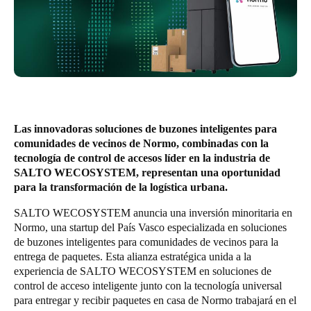
United Kingdom
English
Ireland
English
France
Las innovadoras soluciones de buzones inteligentes para
Français
comunidades de vecinos de Normo, combinadas con la
tecnología de control de accesos líder en la industria de
Netherlands
SALTO WECOSYSTEM, representan una oportunidad
para la transformación de la logística urbana.
Nederlands
English
SALTO WECOSYSTEM anuncia una inversión minoritaria en
Belgium
Normo, una startup del País Vasco especializada en soluciones
de buzones inteligentes para comunidades de vecinos para la
Français
Nederlands
English
entrega de paquetes. Esta alianza estratégica unida a la
experiencia de SALTO WECOSYSTEM en soluciones de
Spain
control de acceso inteligente junto con la tecnología universal
Español
para entregar y recibir paquetes en casa de Normo trabajará en el