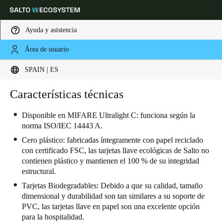
Ayuda y asistencia
Área de usuario
Elija su ubicación y configuración de idioma
SPAIN | ES
Europe
North America
Caribbean - Lati
Características técnicas
Global
Disponible en MIFARE Ultralight C: funciona según la
norma ISO/IEC 14443 A.
Spain
|
Español
Cero plástico: fabricadas íntegramente con papel reciclado
con certificado FSC, las tarjetas llave ecológicas de Salto no
Germany
contienen plástico y mantienen el 100 % de su integridad
estructural.
Deutsch
Tarjetas Biodegradables: Debido a que su calidad, tamaño
Switzerland
dimensional y durabilidad son tan similares a su soporte de
PVC, las tarjetas llave en papel son una excelente opción
Deutsch
Français
Italiano
para la hospitalidad.