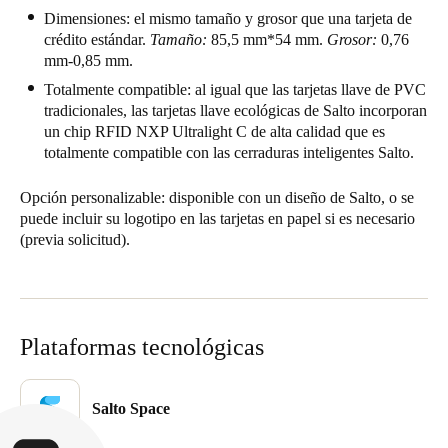
Dimensiones:
el mismo tamaño y grosor que una tarjeta de
United Kingdom
crédito estándar.
Tamaño:
85,5 mm*54 mm.
Grosor:
0,76
English
mm-0,85 mm.
Totalmente compatible: al igual que las tarjetas llave de PVC
Ireland
tradicionales, las tarjetas llave ecológicas de Salto incorporan
English
un chip RFID NXP Ultralight C de alta calidad que es
totalmente compatible con las cerraduras inteligentes Salto.
France
Opción personalizable: disponible con un diseño de Salto, o se
Français
puede incluir su logotipo en las tarjetas en papel si es necesario
(previa solicitud).
Netherlands
Nederlands
English
Belgium
Plataformas tecnológicas
Français
Nederlands
English
Spain
Salto Space
Español