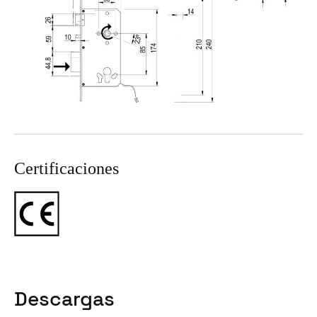
Sweden
Svenska
English
Norway
Norsk
English
Finland
Finnish
English
Certificaciones
Guardar la nueva selección como predeterminada
Descargas