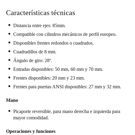
United Kingdom
Características técnicas
English
Distancia entre ejes: 85mm.
Ireland
Compatible con cilindros mecánicos de perfil europeo.
English
Disponibles frentes redondos o cuadrados.
France
Cuadradillos de 8 mm.
Français
Ángulo de giro: 28º.
Entradas disponibles: 50 mm, 60 mm y 70 mm.
Netherlands
Frentes disponibles: 20 mm y 23 mm.
Nederlands
English
Frentes para puertas ANSI disponibles: 27 mm y 32 mm.
Belgium
Mano
Français
Nederlands
English
Picaporte reversible, para mano derecha e izquierda para
mayor comodidad.
Spain
Español
Operaciones y funciones