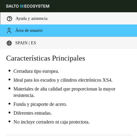
Ayuda y asistencia
Área de usuario
Elija su ubicación y configuración de idioma
SPAIN | ES
Europe
North America
Caribbean - Lati
Características Principales
Global
Cerradura tipo europea.
Spain
|
Español
Ideal para los escudos y cilindros electrónicos XS4.
Materiales de alta calidad que proporcionan la mayor
resistencia.
Germany
Funda y picaporte de acero.
Deutsch
Diferentes entradas.
Switzerland
No incluye cerradero ni caja protectora.
Deutsch
Français
Italiano