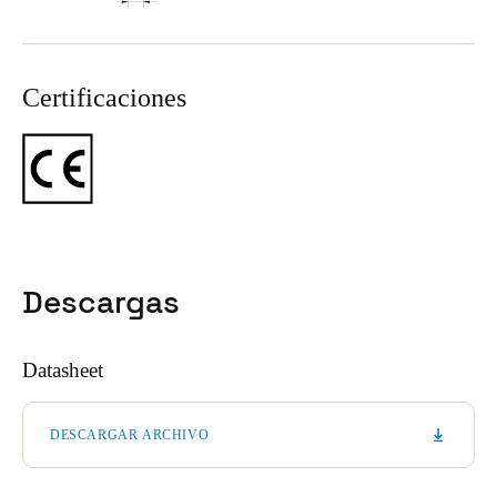
Sweden
Svenska
English
Certificaciones
Norway
Norsk
English
Finland
Finnish
English
Descargas
Guardar la nueva selección como predeterminada
Datasheet
DESCARGAR ARCHIVO