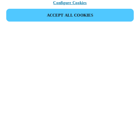
Configure Cookies
ACCEPT ALL COOKIES
Partner Area
Legal
Seguridad
Trabaje con nosotros
Canales Éticos
Cambiar País/ Idioma:
SPAIN
|
ES
MYLOCK.
CONFIGURE SU CERRADURA ELECTRÓNICA
INTELIGENTE