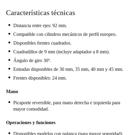
United Kingdom
Características técnicas
English
Distancia entre ejes: 92 mm.
Ireland
Compatible con cilindros mecánicos de perfil europeo.
English
Disponibles frentes cuadrados.
France
Cuadradillos de 9 mm (incluye adaptador a 8 mm).
Français
Ángulo de giro 30º.
Entradas disponibles de 30 mm, 35 mm, 40 mm y 45 mm.
Netherlands
Frentes disponibles: 24 mm.
Nederlands
English
Mano
Belgium
Picaporte reversible, para mano derecha e izquierda para
Français
Nederlands
English
mayor comodidad.
Spain
Operaciones y funciones
Español
Disponibles modelos con palanca (para mayor seguridad).