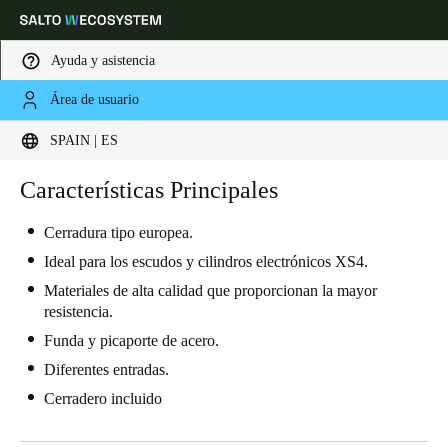
Ayuda y asistencia
Área de usuario
Elija su ubicación y configuración de idioma
SPAIN | ES
Europe
North America
Caribbean - Lati
Características Principales
Global
Cerradura tipo europea.
Spain
|
Español
Ideal para los escudos y cilindros electrónicos XS4.
Materiales de alta calidad que proporcionan la mayor
resistencia.
Germany
Funda y picaporte de acero.
Deutsch
Diferentes entradas.
Switzerland
Cerradero incluido
Deutsch
Français
Italiano