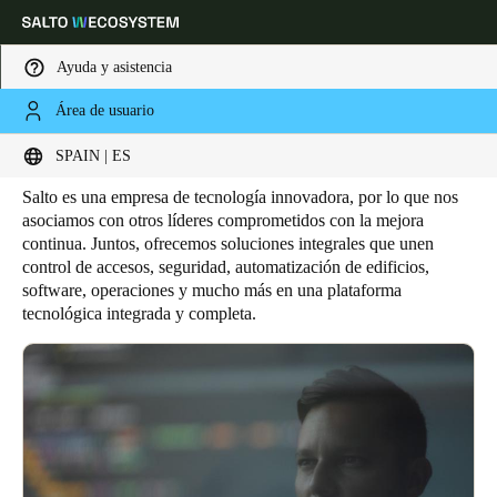
Ayuda y asistencia
Área de usuario
HOME
PARTNERS TECNOLÓGICOS
Partners tecnológicos
Elija su ubicación y configuración de idioma
SPAIN | ES
Salto es una empresa de tecnología innovadora, por lo que nos
Europe
North America
Caribbean - Lati
Global
asociamos con otros líderes comprometidos con la mejora
continua. Juntos, ofrecemos soluciones integrales que unen
control de accesos, seguridad, automatización de edificios,
Spain
|
Español
software, operaciones y mucho más en una plataforma
tecnológica integrada y completa.
Germany
Deutsch
Switzerland
Deutsch
Français
Italiano