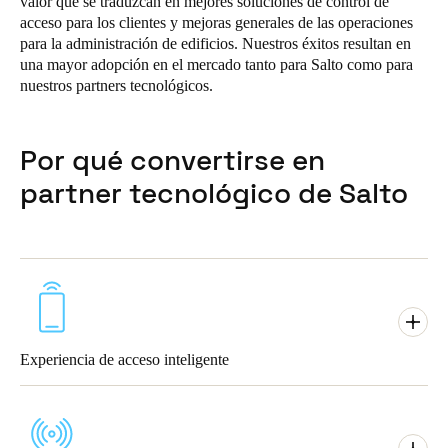
valor que se traduzcan en mejores soluciones de control de
acceso para los clientes y mejoras generales de las operaciones
Portugal
para la administración de edificios. Nuestros éxitos resultan en
Português
una mayor adopción en el mercado tanto para Salto como para
nuestros partners tecnológicos.
Italy
Italiano
Por qué convertirse en
Russia
partner tecnológico de Salto
Russian
Poland
Polski
Czech Republic
Čeština
Experiencia de acceso inteligente
Ofrezca experiencias sin llaves y sin contratiempos a los
Denmark
usuarios. Conecte de forma fácil y económica el hardware de
Danskere
English
control de accesos a la infraestructura de seguridad. Las