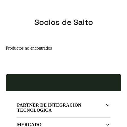
Salto ofrece soporte cuando y donde sea necesario: con nuestra
red global de oficinas, técnicos y desarrolladores, siempre
dispondrá de la asistencia de gran calidad que merece.
Socios de Salto
Productos no encontrados
Una sus servicios a los productos Salto y
PARTNER DE INTEGRACIÓN
brinde la mejor experiencia al cliente.
TECNOLÓGICA
Contacte para convertirte en partner
tecnológico.
MERCADO