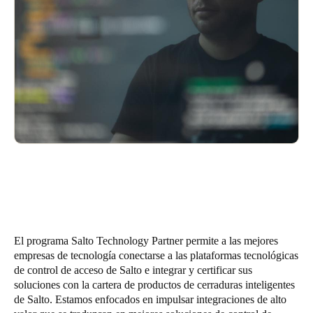
United Kingdom
English
Ireland
English
France
Français
Netherlands
Nederlands
English
Belgium
El programa Salto Technology Partner permite a las mejores
Français
Nederlands
English
empresas de tecnología conectarse a las plataformas tecnológicas
de control de acceso de Salto e integrar y certificar sus
Spain
soluciones con la cartera de productos de cerraduras inteligentes
Español
de Salto. Estamos enfocados en impulsar integraciones de alto