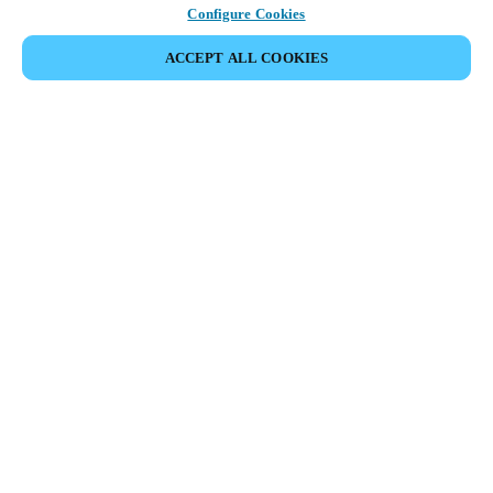
Configure Cookies
ACCEPT ALL COOKIES
Partner Area
Legal
Seguridad
Trabaje con nosotros
Canales Éticos
Cambiar País/ Idioma:
SPAIN
|
ES
MYLOCK.
CONFIGURE SU CERRADURA ELECTRÓNICA
INTELIGENTE