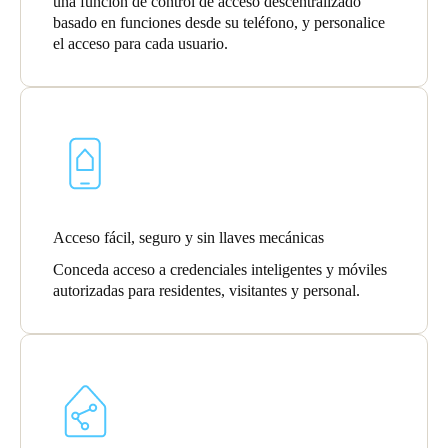
una función de control de acceso descentralizado
basado en funciones desde su teléfono, y personalice
Portugal
el acceso para cada usuario.
Português
Italy
Italiano
Russia
Russian
Acceso fácil, seguro y sin llaves mecánicas
Poland
Conceda acceso a credenciales inteligentes y móviles
Polski
autorizadas para residentes, visitantes y personal.
Czech Republic
Čeština
Denmark
Danskere
English