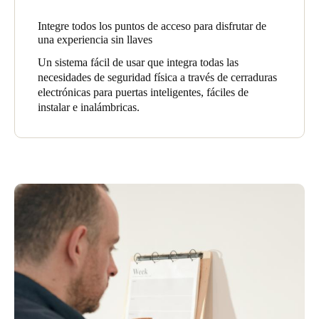
Sweden
Integre todos los puntos de acceso para disfrutar de
Svenska
English
una experiencia sin llaves
Un sistema fácil de usar que integra todas las
Norway
necesidades de seguridad física a través de cerraduras
Norsk
English
electrónicas para puertas inteligentes, fáciles de
instalar e inalámbricas.
Finland
Finnish
English
Guardar la nueva selección como predeterminada