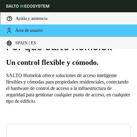
Ayuda y asistencia
Área de usuario
HOME
SOLUCIONES
SALTO HOMELOK
POR QUÉ SALTO HOMELOK
Elija su ubicación y configuración de idioma
SPAIN | ES
Por qué Salto Homelok
Europe
North America
Caribbean - Lati
Global
Un control flexible y cómodo.
SALTO Homelok ofrece soluciones de acceso inteligente
Spain
|
Español
flexibles y cómodas para propiedades residenciales, conectando
el hardware de control de acceso a la infraestructura de
seguridad para gestionar cualquier punto de acceso, en cualquier
Germany
tipo de edificio.
Deutsch
Switzerland
Deutsch
Français
Italiano