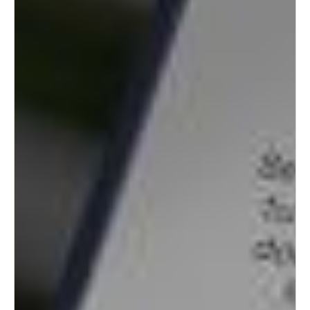
Sweden
Svenska
English
Norway
Norsk
English
Finland
Finnish
English
Guardar la nueva selección como predeterminada