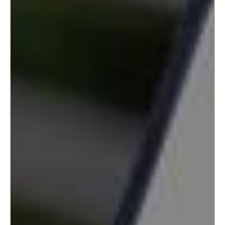
Portugal
Português
Italy
Italiano
Russia
Russian
Poland
Polski
Czech Republic
Čeština
Denmark
Danskere
English