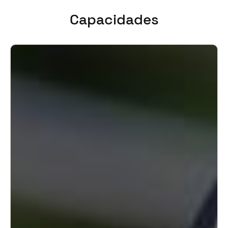
United Kingdom
Capacidades
English
Ireland
English
France
Français
Netherlands
Nederlands
English
Belgium
Français
Nederlands
English
Spain
Español