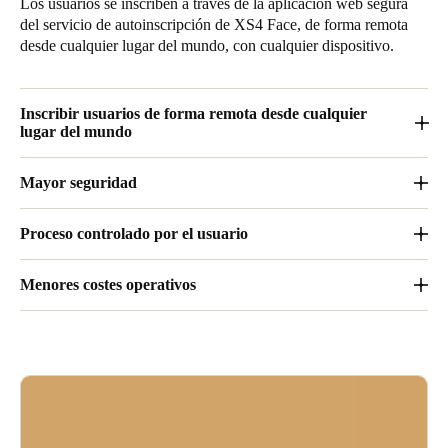
Los usuarios se inscriben a través de la aplicación web segura
del servicio de autoinscripción de XS4 Face, de forma remota
desde cualquier lugar del mundo, con cualquier dispositivo.
Inscribir usuarios de forma remota desde cualquier
lugar del mundo
Los usuarios se inscriben a través de la aplicación web segura
Mayor seguridad
del servicio de autoinscripción de XS4 Face, de forma remota
desde cualquier lugar del mundo, con cualquier dispositivo.
Diseñado para un acceso optimizado, al utilizar solo
Proceso controlado por el usuario
reconocimiento facial para la entrada, elimina el riesgo de
pérdida o robo de credenciales.
Al ofrecer a los usuarios finales un control total sobre su
Menores costes operativos
inscripción, el sistema reduce la dependencia de la intervención
del operador.
Al reducir la carga de trabajo del operador, esta solución admite
reducciones de costos, lo que mejora la eficiencia.