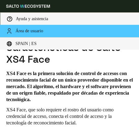
Ayuda y asistencia
Área de usuario
HOME
SOLUCIONES
SALTO XS4 FACE
CARACTERÍSTICAS DE SALTO XS4 FACE
Elija su ubicación y configuración de idioma
SPAIN | ES
Características de Salto
XS4 Face
Europe
North America
Caribbean - Lati
Global
XS4 Face es la primera solución de control de accesos con
Spain
|
Español
reconocimiento facial de un único proveedor disponible en el
mercado. El algoritmo, el hardware y el software provienen
de un origen fiable, respaldado por décadas de experiencia
Germany
tecnológica.
Deutsch
XS4 Face, que solo requiere el rostro del usuario como
credencial de acceso, conecta el control de acceso y la
Switzerland
tecnología de reconocimiento facial.
Deutsch
Français
Italiano