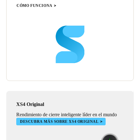
de informática y los baños del personal con una combinación de
CÓMO FUNCIONA
puntos de actualización con lectores de pared de Salto, además
de escudos AMOK y cilindros GEO electrónicos independientes
a pilas. Salto también se utiliza para controlar el acceso a las
fotocopiadoras. Las cerraduras ahora controlan qué personas
pueden acceder a qué, dónde y cuándo. Además, si se pone en
riesgo la seguridad debido a la pérdida o el robo de una tarjeta,
es posible cancelarla instantáneamente sin la necesidad ni el
coste de modificar o cambiar las cerraduras, lo que ahorra
tiempo y dinero al College".
Brent está encantado con los resultados: "Los distribuidores de
seguridad y llaves no solo nos proporcionaron todo lo que
necesitábamos, sino que su gestión del proyecto y capacidades
de ejecución fueron insuperables. El nuevo sistema de control de
accesos instalado en el campus de la Merced no solo ofrecerá un
XS4 Original
rápido retorno de la inversión, sino que también nos
proporcionará lo que más deseamos: una seguridad buena y
Rendimiento de cierre inteligente líder en el mundo
efectiva en la escuela".
DESCUBRA MÁS SOBRE XS4 ORIGINAL
Concluye: "Basado en lo último en tecnología electrónica de
control de accesos, Salto nos proporciona comunicación en