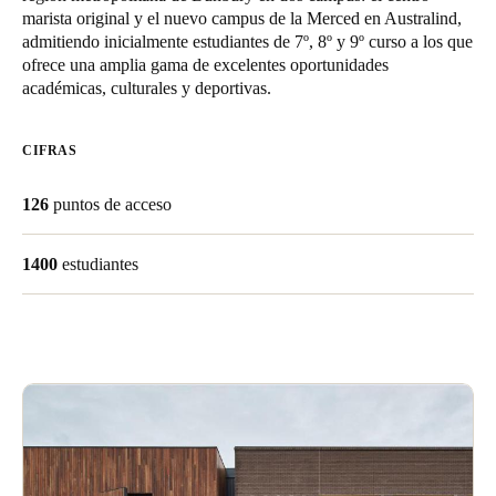
marista original y el nuevo campus de la Merced en Australind,
Chile
admitiendo inicialmente estudiantes de 7º, 8º y 9º curso a los que
Español
ofrece una amplia gama de excelentes oportunidades
académicas, culturales y deportivas.
Guardar la nueva selección como predeterminada
CIFRAS
126
puntos de acceso
1400
estudiantes