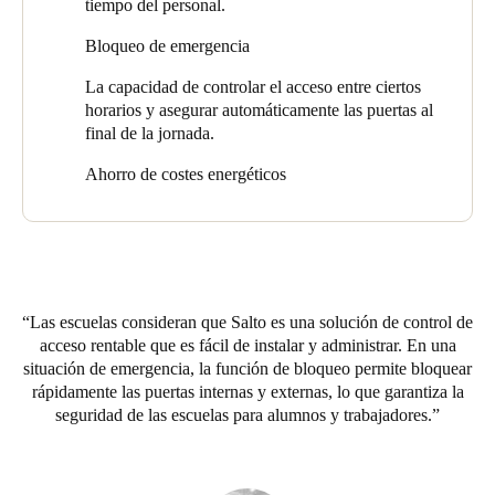
tiempo del personal.
Las medidas de seguridad en universidades, colegios y escuelas
Bloqueo de emergencia
deben ser sólidas y efectivas pero discretas. Los padres deben
confiar en las instituciones educativas para que cuiden de sus
La capacidad de controlar el acceso entre ciertos
hijos, por lo que es vital que brinden seguridad efectiva las 24
horarios y asegurar automáticamente las puertas al
horas del día, los 7 días de la semana y garanticen que tanto los
final de la jornada.
estudiantes como el personal estén seguros y protegidos en todo
momento.
Ahorro de costes energéticos
Las entradas de los edificios, las aulas, las salas de conferencias,
las bibliotecas, los laboratorios, las salas de profesores, los
centros deportivos y más, se pueden proteger mediante un
control de accesos inteligente que permite el acceso a salas o
áreas específicas solo durante períodos seleccionados, con
Las escuelas consideran que Salto es una solución de control de
puertas que se bloquean automáticamente en momentos
acceso rentable que es fácil de instalar y administrar. En una
determinados según sea necesario.
situación de emergencia, la función de bloqueo permite bloquear
Y con los escudos electrónicos AMOK de Salto, las aulas y las
rápidamente las puertas internas y externas, lo que garantiza la
instalaciones se pueden cerrar rápidamente durante una situación
seguridad de las escuelas para alumnos y trabajadores.
en la que la seguridad esté en riesgo u otra emergencia. Según
David: "El control de accesos para instituciones educativas de
Salto proporciona una solución segura y flexible para todos estos