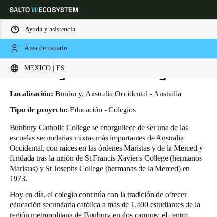
Ayuda y asistencia
Área de usuario
HOME
INDUSTRIAS
CASOS DE NEGOCIO
BUNBURY CATHOLIC COLLEGE
Elija su ubicación y configuración de idioma
Bunbury Catholic College
MEXICO | ES
Europe
North America
Caribbean - Lati
Global
Localización:
Bunbury, Australia Occidental - Australia
Tipo de proyecto:
Educación - Colegios
Mexico
|
Español
Bunbury Catholic College
se enorgullece de ser una de las
escuelas secundarias mixtas más importantes de Australia
Occidental, con raíces en las órdenes Maristas y de la Merced y
Mexico
fundada tras la unión de St Francis Xavier's College (hermanos
Español
Maristas) y St Josephs College (hermanas de la Merced) en
1973.
Colombia
Hoy en día, el colegio continúa con la tradición de ofrecer
Español
educación secundaria católica a más de 1.400 estudiantes de la
región metropolitana de Bunbury en dos campus: el centro