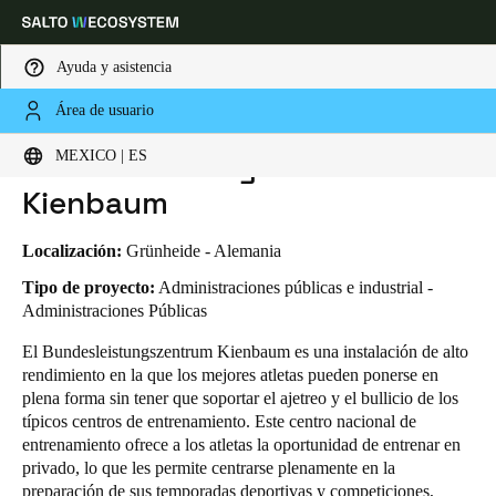
Ayuda y asistencia
Área de usuario
HOME
INDUSTRIAS
CASOS DE NEGOCIO
BUNDESLEISTUNGSZENTRUM KIENBAUM
Elija su ubicación y configuración de idioma
Bundesleistungszentrum
MEXICO | ES
Kienbaum
Europe
North America
Caribbean - Lati
Global
Localización:
Grünheide - Alemania
Mexico
|
Español
Tipo de proyecto:
Administraciones públicas e industrial -
Administraciones Públicas
El Bundesleistungszentrum Kienbaum es una instalación de alto
Mexico
rendimiento en la que los mejores atletas pueden ponerse en
Español
plena forma sin tener que soportar el ajetreo y el bullicio de los
típicos centros de entrenamiento. Este centro nacional de
Colombia
entrenamiento ofrece a los atletas la oportunidad de entrenar en
Español
privado, lo que les permite centrarse plenamente en la
preparación de sus temporadas deportivas y competiciones,