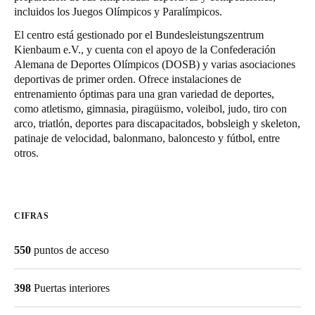
incluidos los Juegos Olímpicos y Paralímpicos.
Chile
Español
El centro está gestionado por el Bundesleistungszentrum
Kienbaum e.V., y cuenta con el apoyo de la Confederación
Alemana de Deportes Olímpicos (DOSB) y varias asociaciones
deportivas de primer orden. Ofrece instalaciones de
Guardar la nueva selección como predeterminada
entrenamiento óptimas para una gran variedad de deportes,
como atletismo, gimnasia, piragüismo, voleibol, judo, tiro con
arco, triatlón, deportes para discapacitados, bobsleigh y skeleton,
patinaje de velocidad, balonmano, baloncesto y fútbol, entre
otros.
CIFRAS
550
puntos de acceso
398
Puertas interiores