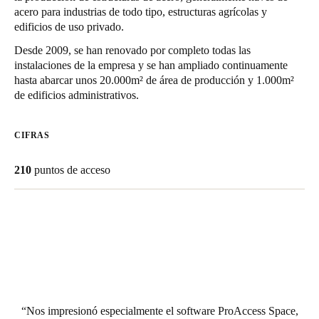
acero para industrias de todo tipo, estructuras agrícolas y
Chile
edificios de uso privado.
Español
Desde 2009, se han renovado por completo todas las
instalaciones de la empresa y se han ampliado continuamente
hasta abarcar unos 20.000m² de área de producción y 1.000m²
Guardar la nueva selección como predeterminada
de edificios administrativos.
CIFRAS
210
puntos de acceso
Nos impresionó especialmente el software ProAccess Space,