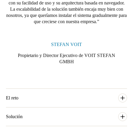
con su facilidad de uso y su arquitectura basada en navegador.
La escalabilidad de la solución también encaja muy bien con
nosotros, ya que queríamos instalar el sistema gradualmente para
que creciese con nuestra empresa.
STEFAN VOIT
Propietario y Director Ejecutivo de VOIT STEFAN
GMBH
El reto
Debido al fuerte crecimiento de los últimos años y, por lo tanto,
al aumento de personal, cada vez se perdían más llaves, lo que
Solución
conllevó un incremento en los costes de supervisión de las
mismas. El objetivo era eliminar los problemas de seguridad de
La instalación comenzó con una pequeña solución para el