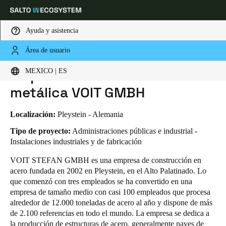
Ayuda y asistencia
Área de usuario
HOME
INDUSTRIAS
CASOS DE NEGOCIO
EMPRESA DE CONSTRUCCIÓN METÁLICA VOIT GMBH
Elija su ubicación y configuración de idioma
Empresa de construcción
MEXICO | ES
metálica VOIT GMBH
Europe
North America
Caribbean - Lati
Global
Localización:
Pleystein - Alemania
Mexico
|
Español
Tipo de proyecto:
Administraciones públicas e industrial -
Instalaciones industriales y de fabricación
VOIT STEFAN GMBH es una empresa de construcción en
Mexico
acero fundada en 2002 en Pleystein, en el Alto Palatinado. Lo
Español
que comenzó con tres empleados se ha convertido en una
empresa de tamaño medio con casi 100 empleados que procesa
Colombia
alrededor de 12.000 toneladas de acero al año y dispone de más
Español
de 2.100 referencias en todo el mundo. La empresa se dedica a
la producción de estructuras de acero, generalmente naves de