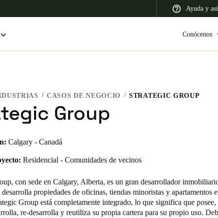
Ayuda y asi
Conócenos
NDUSTRIAS
CASOS DE NEGOCIO
STRATEGIC GROUP
 Latin America
Africa, Middle East, and India
Asia Pacific
ategic Group
n:
Calgary - Canadá
oyecto:
Residencial - Comunidades de vecinos
Colombia
Español
oup, con sede en Calgary, Alberta, es un gran desarrollador inmobiliari
 desarrolla propiedades de oficinas, tiendas minoristas y apartamentos 
tegic Group está completamente integrado, lo que significa que posee, 
arrolla, re-desarrolla y reutiliza su propia cartera para su propio uso. De