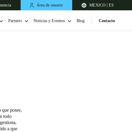
stencia
Área de usuario
MEXICO | ES
Partners
Noticias y Eventos
Blog
Contacto
Chile
Español
o que posee,
en todo
gestiona,
bido a que