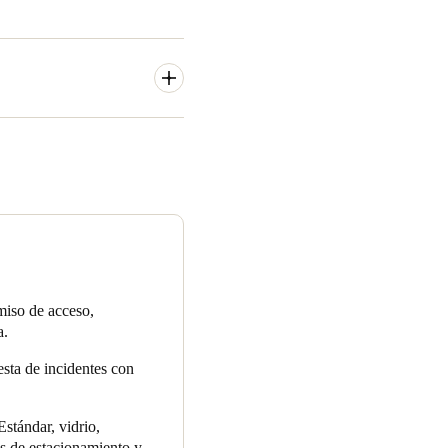
idad y las operaciones en sus
o último en tecnología y la
te. El Director Gerente de
el control de accesos
que Salto tiene un fuerte
portación de avances en la
miso de acceso,
ríamos asegurarnos de que la
a.
o".
sta de incidentes con
Estándar, vidrio,
as de estacionamiento y