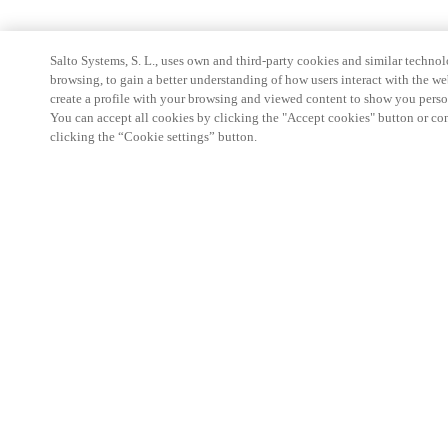
Salto Systems, S. L., uses own and third-party cookies and similar technolo
browsing, to gain a better understanding of how users interact with the we
create a profile with your browsing and viewed content to show you perso
You can accept all cookies by clicking the "Accept cookies" button or conf
clicking the “Cookie settings” button.
Partner Area
Legal
Seguridad
Trabaje con nosotros
Canales Éticos