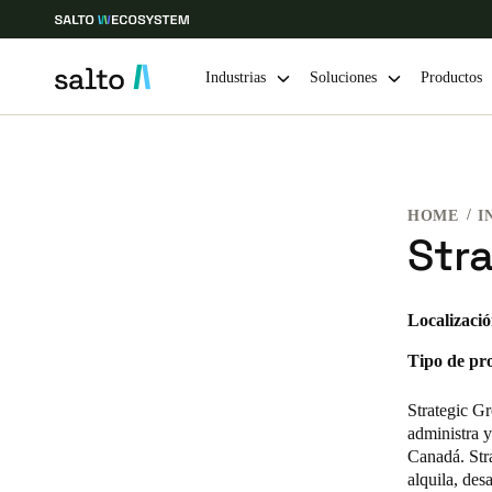
Industrias
Soluciones
Productos
Elija su ubicación y configuración de idioma
HOME
I
Europe
North America
Caribbean -
Global
Str
Mexico
|
Español
Localizació
Tipo de pr
Mexico
Español
Strategic Gr
administra y
Canadá. Stra
alquila, des
Guardar la nueva selección como predeterminada