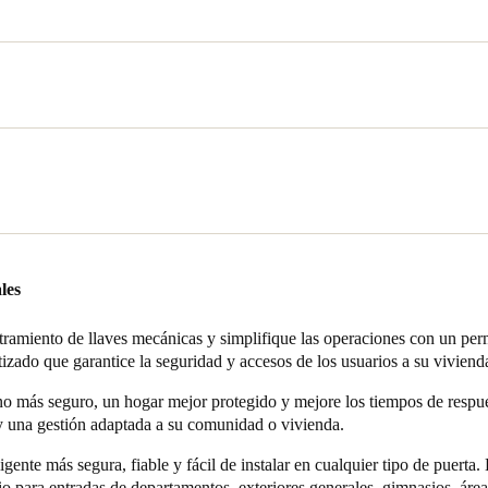
có una solución de control de accesos electrónico para mejorar la segur
partamentos de unidades múltiples. Buscaban ofrecer a los residentes l
 llaves de las puertas utilizando un teléfono móvil como llave inteligen
dijo que aunque el mercado en ese momento se estaba moviendo hacia 
as llaves mecánicas, todavía era un gran compromiso hacer la transición.
riedad de productos de control de accesos y eligió a Salto en parte por
les
ón y el desarrollo.
to ha demostrado continuamente su compromiso con la innovación y la a
ramiento de llaves mecánicas y simplifique las operaciones con un per
cesos", dijo Mahmoud. "Teníamos un gran compromiso e inversión y que
tizado que garantice la seguridad y accesos de los usuarios a su viviend
amos estaría allí durante todo el tiempo y también continuaría mejorand
o más seguro, un hogar mejor protegido y mejore los tiempos de respue
d y una gestión adaptada a su comunidad o vivienda.
igente más segura, fiable y fácil de instalar en cualquier tipo de puerta.
io para entradas de departamentos, exteriores generales, gimnasios, áre