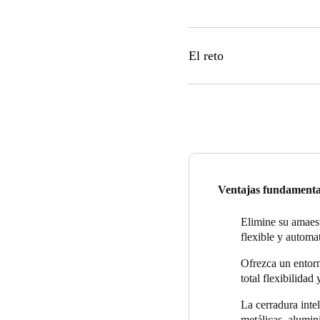
El reto
En 2015, Strategic Group bus
propiedades de viviendas y de
oportunidad de reemplazar las
Construcción, Ash Mahmoud, 
electrónico y se alejaba de l
Strategic Group evaluó una va
Ventajas fundamenta
compromiso con la investigaci
"A lo largo de los años, Sal
Elimine su amaest
tecnología de control de ac
flexible y automa
empresa con la que nos asoci
Ofrezca un entorn
total flexibilida
La cerradura intel
metálicas, alumin