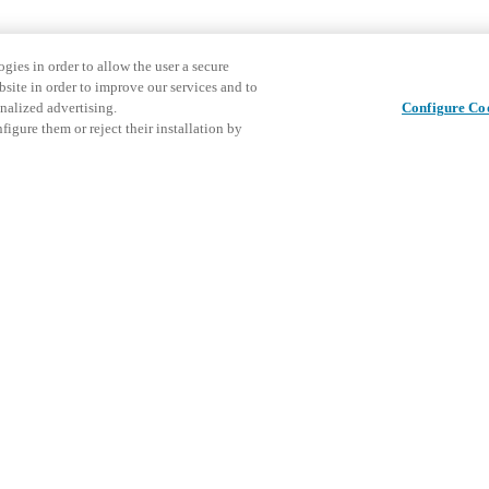
gies in order to allow the user a secure
bsite in order to improve our services and to
nalized advertising.
Configure Co
igure them or reject their installation by