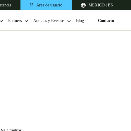
stencia
Área de usuario
MEXICO | ES
Partners
Noticias y Eventos
Blog
Contacto
Chile
Español
.917 metros