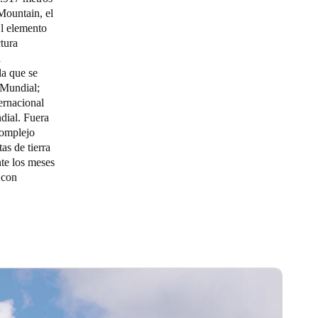
Mountain, el
l elemento
tura
a
la que se
 Mundial;
ernacional
dial. Fuera
complejo
as de tierra
te los meses
 con