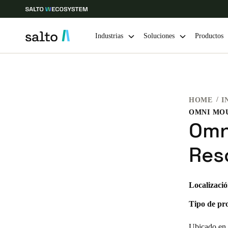
Industrias
Soluciones
Productos
Elija su ubicación y configuración de idioma
HOME
I
Europe
North America
Caribbean -
Global
OMNI MO
Omn
Mexico
|
Español
Res
Mexico
Localizació
Español
Tipo de pr
Guardar la nueva selección como predeterminada
Ubicado en 