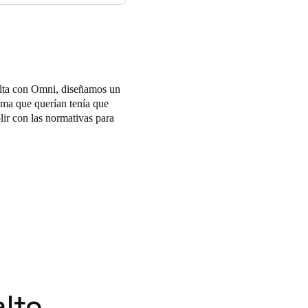
ecnología puntera de
 hecho de que las cerraduras
 podía proporcionar una caja
ho que existen en el lugar.
ulta con Omni, diseñamos un
tema que querían tenía que
lir con las normativas para
alto