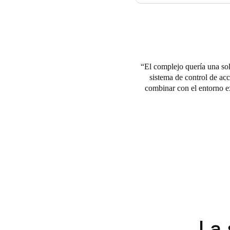
El Omni Mount Washington Res
seguridad sin que afectase al
electrónicas podían interactu
de cerradura de embutir que pu
El complejo quería una so
sistema de control de acc
combinar con el entorno ex
La 