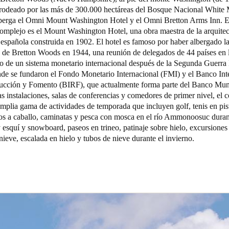
y rodeado por las más de 300.000 hectáreas del Bosque Nacional White 
berga el Omni Mount Washington Hotel y el Omni Bretton Arms Inn. E
complejo es el Mount Washington Hotel, una obra maestra de la arquitec
 española construida en 1902. El hotel es famoso por haber albergado l
 de Bretton Woods en 1944, una reunión de delegados de 44 países en 
so de un sistema monetario internacional después de la Segunda Guerra
nde se fundaron el Fondo Monetario Internacional (FMI) y el Banco Int
ucción y Fomento (BIRF), que actualmente forma parte del Banco Mun
as instalaciones, salas de conferencias y comedores de primer nivel, el 
mplia gama de actividades de temporada que incluyen golf, tenis en pist
eos a caballo, caminatas y pesca con mosca en el río Ammonoosuc duran
 esquí y snowboard, paseos en trineo, patinaje sobre hielo, excursiones
nieve, escalada en hielo y tubos de nieve durante el invierno.