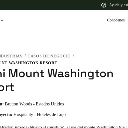
Ayuda y asi
Conócenos
NDUSTRIAS
CASOS DE NEGOCIO
 Latin America
Africa, Middle East, and India
Asia Pacific
UNT WASHINGTON RESORT
i Mount Washington
ort
Colombia
n:
Bretton Woods - Estados Unidos
Español
oyecto:
Hospitality - Hoteles de Lujo
Bretton Woods (Nuevo Hampshire), al pie del monte Washington (de 1