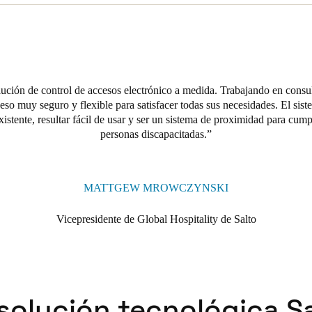
ort eligió a Salto porque quería contar con todas las ventajas de la t
 valor histórico y a la decoración de la propiedad. También les gustó el
ar fácilmente con sus sistemas Opera y sus puntos de venta, y que Salto
diera instalarse de forma sencilla y fácil en las puertas de ancho estrec
lución de control de accesos electrónico a medida. Trabajando en cons
eso muy seguro y flexible para satisfacer todas sus necesidades. El sis
istente, resultar fácil de usar y ser un sistema de proximidad para cump
personas discapacitadas.
MATTGEW MROWCZYNSKI
Vicepresidente de Global Hospitality de Salto
solución tecnológica S