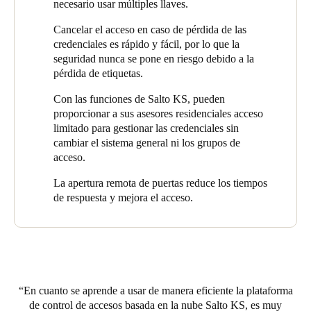
necesario usar múltiples llaves.
con el servicio fuera del horario de atención, y desde el
comienzo de la pandemia de coronavirus se ha utilizado para
Cancelar el acceso en caso de pérdida de las
abrir las puertas principales para la entrega de paquetes y las de
credenciales es rápido y fácil, por lo que la
las habitaciones en caso de que un estudiante se quede
seguridad nunca se pone en riesgo debido a la
encerrado. Ha mantenido a sus estudiantes y al personal a salvo
pérdida de etiquetas.
al limitar el contacto humano, brindando a la vez el mismo nivel
de servicio y facilidad de acceso.
Con las funciones de Salto KS, pueden
proporcionar a sus asesores residenciales acceso
limitado para gestionar las credenciales sin
cambiar el sistema general ni los grupos de
acceso.
La apertura remota de puertas reduce los tiempos
de respuesta y mejora el acceso.
En cuanto se aprende a usar de manera eficiente la plataforma
de control de accesos basada en la nube Salto KS, es muy