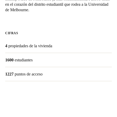
en el corazón del distrito estudiantil que rodea a la Universidad
Chile
de Melbourne.
Español
Guardar la nueva selección como predeterminada
CIFRAS
4
propiedades de la vivienda
1600
estudiantes
1227
puntos de acceso