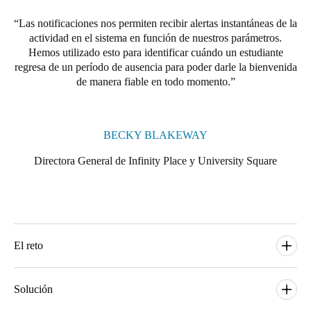
Las notificaciones nos permiten recibir alertas instantáneas de la
actividad en el sistema en función de nuestros parámetros.
Hemos utilizado esto para identificar cuándo un estudiante
regresa de un período de ausencia para poder darle la bienvenida
de manera fiable en todo momento.
BECKY BLAKEWAY
Directora General de Infinity Place y University Square
El reto
Con ubicaciones privilegiadas, alquileres con todo incluido, un
servicio al cliente excepcional y excelentes espacios
Solución
comunitarios, The Student Housing Company establece nuevos