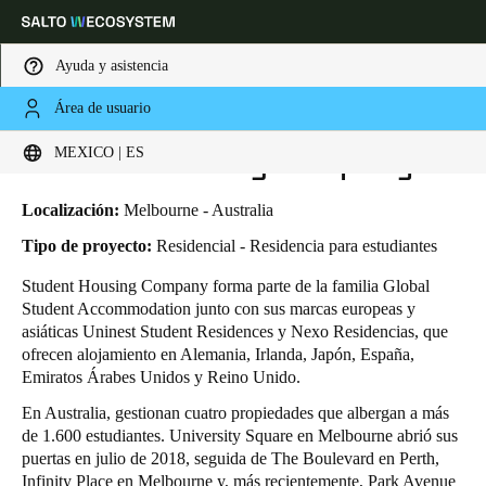
Ayuda y asistencia
Área de usuario
HOME
INDUSTRIAS
CASOS DE NEGOCIO
STUDENT HOUSING COMPANY
Elija su ubicación y configuración de idioma
Student Housing Company
MEXICO | ES
Europe
North America
Caribbean - Lati
Global
Localización:
Melbourne - Australia
Tipo de proyecto:
Residencial - Residencia para estudiantes
Mexico
|
Español
Student Housing Company forma parte de la familia Global
Student Accommodation junto con sus marcas europeas y
asiáticas Uninest Student Residences y Nexo Residencias, que
Mexico
ofrecen alojamiento en Alemania, Irlanda, Japón, España,
Español
Emiratos Árabes Unidos y Reino Unido.
En Australia, gestionan cuatro propiedades que albergan a más
Colombia
de 1.600 estudiantes. University Square en Melbourne abrió sus
Español
puertas en julio de 2018, seguida de The Boulevard en Perth,
Infinity Place en Melbourne y, más recientemente, Park Avenue