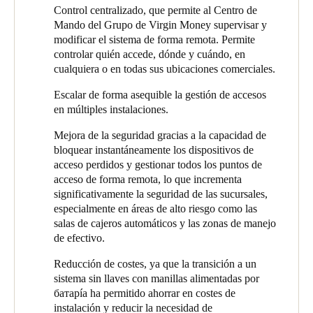
capacidades de acceso y gestión remota de primer nivel, esta
operativa importante. También aumentaba el riesgo de pérdida o
Control centralizado, que permite al Centro de
solución ofrece al equipo de seguridad de Virgin Money una
robo de los dispositivos, comprometiendo la seguridad en cada
Mando del Grupo de Virgin Money supervisar y
supervisión total de todas las sucursales, desde cualquier lugar y
sucursal.
modificar el sistema de forma remota. Permite
en cualquier momento, al tiempo que permite realizar
controlar quién accede, dónde y cuándo, en
actualizaciones del sistema sin necesidad de intervención física.
La magnitud del proyecto hacía que el reto fuera aún más
cualquiera o en todas sus ubicaciones comerciales.
complejo. Virgin Money opera aproximadamente 850 puntos de
Salto KS también permite responder rápidamente a las
acceso en al menos 91 sucursales en todo el país. Y, con casi
Escalar de forma asequible la gestión de accesos
necesidades o incidentes de seguridad, como la pérdida o el robo
100.000 eventos de acceso diarios registrados en estas
en múltiples instalaciones.
de dispositivos. Una vez que un usuario informa de la pérdida de
instalaciones, Virgin Money necesitaba una solución que
su dispositivo de acceso, este puede desactivarse al instante, lo
Mejora de la seguridad gracias a la capacidad de
priorizara la seguridad, la flexibilidad y la fiabilidad.
que reduce el riesgo de accesos no autorizados.
bloquear instantáneamente los dispositivos de
acceso perdidos y gestionar todos los puntos de
Mientras tanto, mejora la experiencia de usuario para el personal
acceso de forma remota, lo que incrementa
clave, desde los cajeros hasta los gerentes de área. Con Salto
significativamente la seguridad de las sucursales,
KS, los usuarios pueden ahora disfrutar de un acceso rápido y
especialmente en áreas de alto riesgo como las
seguro a las puertas a través de sus dispositivos móviles, sin
salas de cajeros automáticos y las zonas de manejo
necesidad de llevar dispositivos físicos ni recordar múltiples
de efectivo.
códigos. Al ofrecer acceso sin llaves, Salto KS mejora la
comodidad del usuario al tiempo que refuerza la seguridad
Reducción de costes, ya que la transición a un
general.
sistema sin llaves con manillas alimentadas por
батарía ha permitido ahorrar en costes de
Además, Virgin Money puede beneficiarse de un ahorro
instalación y reducir la necesidad de