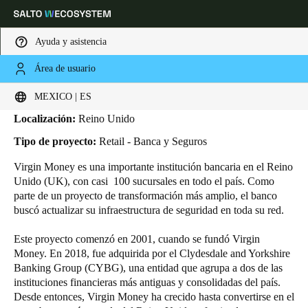
Ayuda y asistencia
Área de usuario
HOME
INDUSTRIAS
CASOS DE NEGOCIO
VIRGIN MONEY
Virgin Money
Elija su ubicación y configuración de idioma
MEXICO | ES
Localización:
Reino Unido
Europe
North America
Caribbean - Lati
Global
Tipo de proyecto:
Retail - Banca y Seguros
Virgin Money es una importante institución bancaria en el Reino
Mexico
|
Español
Unido (UK), con casi
100
sucursales en todo el país. Como
parte de un proyecto de transformación más amplio, el banco
buscó actualizar su infraestructura de seguridad en toda su red.
Mexico
Español
Este proyecto comenzó en 2001, cuando se fundó Virgin
Money. En 2018, fue adquirida por el Clydesdale and Yorkshire
Banking Group (CYBG), una entidad que agrupa a dos de las
Colombia
instituciones financieras más antiguas y consolidadas del país.
Español
Desde entonces, Virgin Money ha crecido hasta convertirse en el