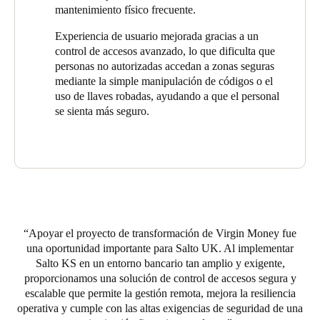
considerable de costes. Las manillas inteligentes, alimentadas
mantenimiento físico frecuente.
por batería e impulsadas por Salto KS, eliminan la necesidad de
realizar un cableado extenso o trabajos eléctricos, reduciendo
Experiencia de usuario mejorada gracias a un
significativamente los costes de instalación.
control de accesos avanzado, lo que dificulta que
personas no autorizadas accedan a zonas seguras
La decisión de Virgin Money de implementar Salto KS
mediante la simple manipulación de códigos o el
representa un enfoque innovador hacia la seguridad y la gestión
uso de llaves robadas, ayudando a que el personal
operativa. La solución no solo mejoró la capacidad del banco
se sienta más seguro.
para gestionar la seguridad de forma remota, sino que también
ha incrementado la seguridad del personal y reducido los costes
generales de intervención.
De hecho, Virgin Money ya ha ampliado el uso de las
tecnologías de acceso inteligente de Salto en el conjunto de sus
instalaciones. Con su tecnología inalámbrica de acceso
inteligente, escalable y segura, Salto KS ha demostrado ser un
Apoyar el proyecto de transformación de Virgin Money fue
activo de gran valor para Virgin Money. La solución se ha
una oportunidad importante para Salto UK. Al implementar
convertido en un elemento fundamental para alcanzar los
Salto KS en un entorno bancario tan amplio y exigente,
objetivos empresariales y operativos de la entidad, mejorando la
proporcionamos una solución de control de accesos segura y
seguridad, reduciendo costes y optimizando las operaciones en
escalable que permite la gestión remota, mejora la resiliencia
toda su red de sucursales.
.
operativa y cumple con las altas exigencias de seguridad de una