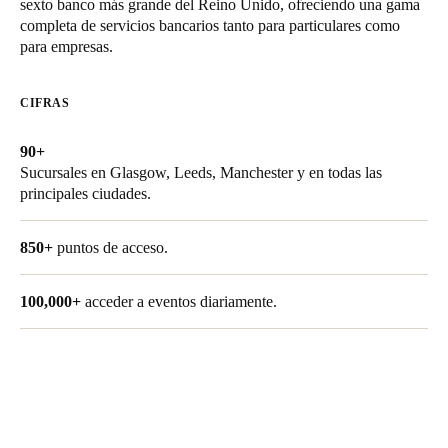
sexto banco más grande del Reino Unido, ofreciendo una gama
Chile
completa de servicios bancarios tanto para particulares como
para empresas.
Español
CIFRAS
Guardar la nueva selección como predeterminada
90+
Sucursales en Glasgow, Leeds, Manchester y en todas las
principales ciudades.
850+
puntos de acceso.
100,000+
acceder a eventos diariamente.