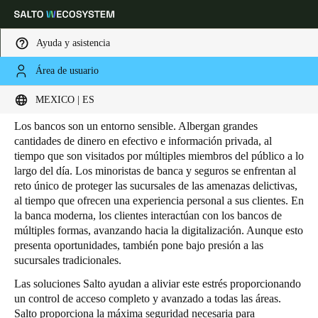
Ayuda y asistencia
Área de usuario
HOME
INDUSTRIAS
RETAIL
BANCA Y SEGUROS
Banca y Seguros
Elija su ubicación y configuración de idioma
MEXICO | ES
Los bancos son un entorno sensible. Albergan grandes
Europe
North America
Caribbean - Lati
Global
cantidades de dinero en efectivo e información privada, al
tiempo que son visitados por múltiples miembros del público a lo
largo del día. Los minoristas de banca y seguros se enfrentan al
Mexico
|
Español
reto único de proteger las sucursales de las amenazas delictivas,
al tiempo que ofrecen una experiencia personal a sus clientes. En
la banca moderna, los clientes interactúan con los bancos de
Mexico
múltiples formas, avanzando hacia la digitalización. Aunque esto
presenta oportunidades, también pone bajo presión a las
Español
sucursales tradicionales.
Colombia
Las soluciones Salto ayudan a aliviar este estrés proporcionando
un control de acceso completo y avanzado a todas las áreas.
Español
Salto proporciona la máxima seguridad necesaria para