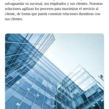
salvaguardar su sucursal, sus empleados y sus clientes. Nuestras
Chile
soluciones agilizan los procesos para maximizar el servicio al
Español
cliente, de forma que pueda construir relaciones duraderas con
sus clientes.
Guardar la nueva selección como predeterminada