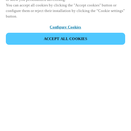
You can accept all cookies by clicking the "Accept cookies" button or
configure them or reject their installation by clicking the “Cookie settings”
button.
Configure Cookies
ACCEPT ALL COOKIES
Partner Area
Legal
Seguridad
Trabaje con nosotros
Canales Éticos
Cambiar País/ Idioma:
MEXICO
|
ES