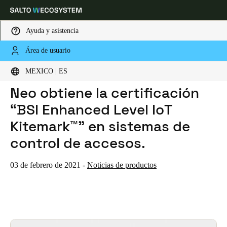
Ayuda y asistencia
Área de usuario
HOME
NOTICIAS
EL CILINDRO ELECTRÓNICO SALTO NEO OBTIENE LA CERTIFICACIÓN “BSI ENHANCED LEVEL IOT KITEMARK™” EN SISTEMAS DE CONTROL DE ACCESOS.
Elija su ubicación y configuración de idioma
El cilindro electrónico SALTO
MEXICO | ES
Neo obtiene la certificación
Europe
North America
Caribbean - Lati
Global
“BSI Enhanced Level IoT
Kitemark™” en sistemas de
Mexico
|
Español
control de accesos.
Mexico
03 de febrero de 2021
-
Noticias de productos
Español
Colombia
Español