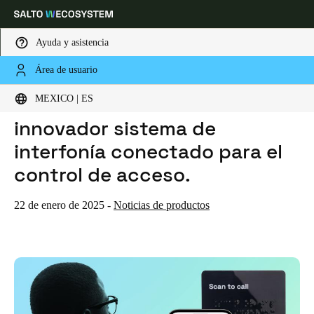
Ayuda y asistencia
Área de usuario
HOME
NOTICIAS
PRESENTAMOS XS4 COM: UN INNOVADOR SISTEMA DE INTERFONÍA CONECTADO PARA EL CONTROL DE ACCESO.
Elija su ubicación y configuración de idioma
Presentamos XS4 Com: Un
MEXICO | ES
innovador sistema de
Europe
North America
Caribbean - Lati
Global
interfonía conectado para el
control de acceso.
Mexico
|
Español
22 de enero de 2025
-
Noticias de productos
Mexico
Español
Colombia
Español