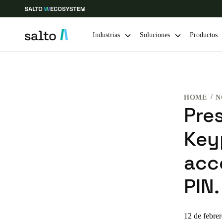
Industrias
Soluciones
Productos
Elija su ubicación y configuración de idioma
HOME
N
Europe
North America
Caribbean -
Global
Pre
Key
Mexico
|
Español
acc
Mexico
PIN.
Español
12 de febre
Guardar la nueva selección como predeterminada