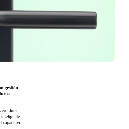
on gestión
duras
cerradura
inteligente
l capacitivo