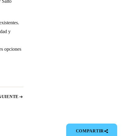
 Salto
existentes.
idad y
es opciones
GUIENTE
COMPARTIR