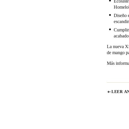
Ecosiste
Homelo
Diseño e
escandin
Cumplimi
acabado
La nueva XS
de mango par
Más informa
LEER A