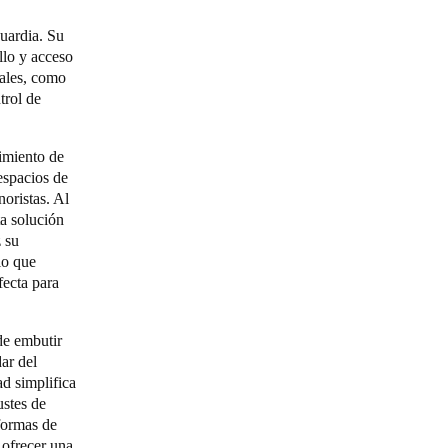
uardia. Su
llo y acceso
iales, como
trol de
imiento de
espacios de
noristas. Al
ta solución
z su
lo que
fecta para
de embutir
ar del
d simplifica
ustes de
aformas de
 ofrecer una