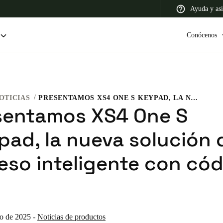
Ayuda y asi
Conócenos
OTICIAS
PRESENTAMOS XS4 ONE S KEYPAD, LA NUEVA SOLUCIÓN DE ACCESO INTELIGENTE CON CÓDIGO PIN.
 Latin America
Africa, Middle East, and India
Asia Pacific
sentamos XS4 One S
pad, la nueva solución 
eso inteligente con có
Colombia
Español
ro de 2025
-
Noticias de productos