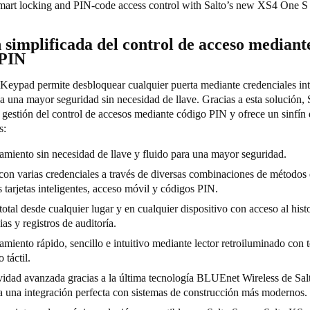
smart locking and PIN-code access control with Salto’s new XS4 One
 simplificada del control de acceso mediant
 PIN
eypad permite desbloquear cualquier puerta mediante credenciales inte
a una mayor seguridad sin necesidad de llave. Gracias a esta solución, 
a gestión del control de accesos mediante código PIN y ofrece un sinfín
es:
miento sin necesidad de llave y fluido para una mayor seguridad.
on varias credenciales a través de diversas combinaciones de métodos 
s tarjetas inteligentes, acceso móvil y códigos PIN.
total desde cualquier lugar y en cualquier dispositivo con acceso al histo
ias y registros de auditoría.
miento rápido, sencillo e intuitivo mediante lector retroiluminado con 
 táctil.
idad avanzada gracias a la última tecnología BLUEnet Wireless de Sal
a una integración perfecta con sistemas de construcción más modernos.