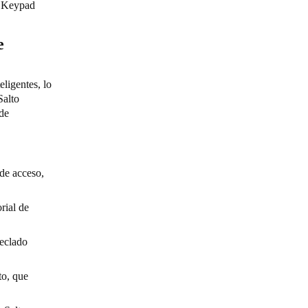
 S Keypad
e
ligentes, lo
Salto
 de
de acceso,
rial de
teclado
to, que