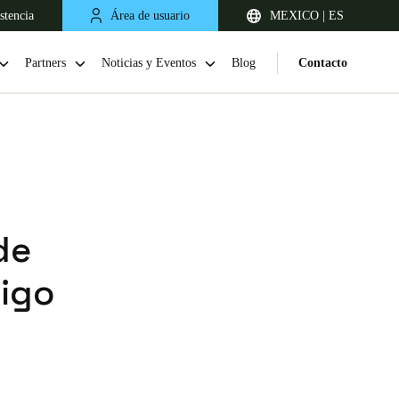
stencia
Área de usuario
MEXICO | ES
Partners
Noticias y Eventos
Blog
Contacto
de
digo
Chile
Español