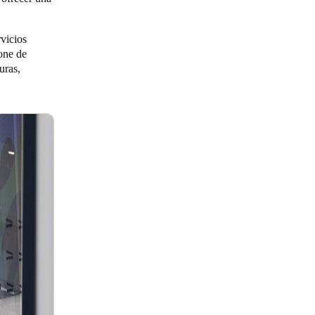
vicios
one de
uras,