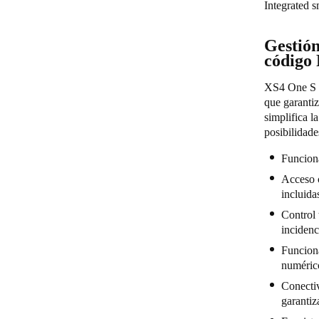
Integrated 
Gestión
código
XS4 One S K
que garantiz
simplifica l
posibilidad
Funciona
Acceso c
incluida
Control 
incidenc
Funciona
numérico
Conectiv
garantiz