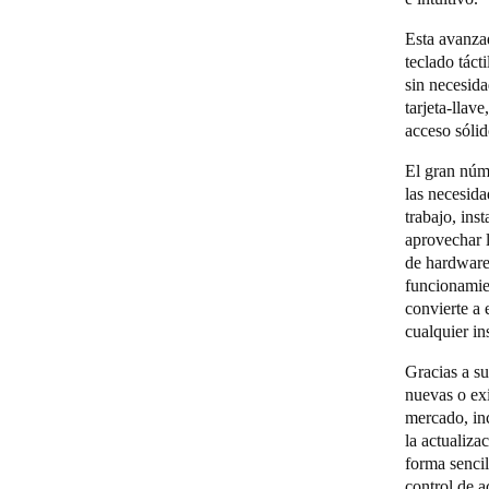
Esta avanza
teclado táct
sin necesid
tarjeta-llav
acceso sólid
El gran núm
las necesida
trabajo, ins
aprovechar 
de hardware 
funcionamie
convierte a 
cualquier i
Gracias a s
nuevas o exi
mercado, in
la actualiza
forma sencil
control de a