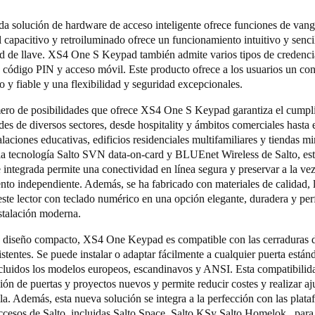
da solución de hardware de acceso inteligente ofrece funciones de vang
il capacitivo y retroiluminado ofrece un funcionamiento intuitivo y senci
ad de llave. XS4 One S Keypad también admite varios tipos de credenc
e, código PIN y acceso móvil. Este producto ofrece a los usuarios un con
o y fiable y una flexibilidad y seguridad excepcionales.
ero de posibilidades que ofrece XS4 One S Keypad garantiza el cumpl
des de diversos sectores, desde hospitality y ámbitos comerciales hasta 
talaciones educativas, edificios residenciales multifamiliares y tiendas mi
la tecnología
Salto SVN data-on-card
y
BLUEnet Wireless
de Salto, es
integrada permite una conectividad en línea segura y preservar a la ve
nto independiente. Además, se ha fabricado con materiales de calidad, 
este lector con teclado numérico en una opción elegante, duradera y per
nstalación moderna.
u diseño compacto, XS4 One Keypad es compatible con las cerraduras 
stentes. Se puede instalar o adaptar fácilmente a cualquier puerta estánd
cluidos los modelos europeos, escandinavos y ANSI. Esta compatibilida
ción de puertas y proyectos nuevos y permite reducir costes y realizar aj
la. Además, esta nueva solución se integra a la perfección con las plat
ccesos de Salto, incluidas
Salto Space
,
Salto KS
y
Salto Homelok
, para