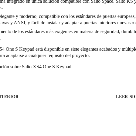
ma integrado en única solución compatible con Salto Space, Salto KS y
k.
legante y moderno, compatible con los estándares de puertas europeas,
avas y ANSI, y fácil de instalar y adaptar a puertas interiores nuevas o 
ento de los estándares más exigentes en materia de seguridad, durabil
.
4 One S Keypad está disponible en siete elegantes acabados y múltipl
a adaptarse a cualquier requisito del proyecto.
ción sobre Salto XS4 O
ne S Keypad
NTERIOR
LEER SI