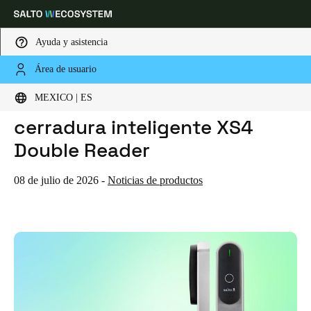
Ayuda y asistencia
Área de usuario
HOME
NOTICIAS
SALTO LANZA LA SOLUCIÓN DE CERRADURA INTELIGENTE XS4 DOUBLE READER
Elija su ubicación y configuración de idioma
Salto lanza la solución de
MEXICO | ES
cerradura inteligente XS4
Europe
North America
Caribbean - Lati
Global
Double Reader
Mexico
|
Español
08 de julio de 2026
-
Noticias de productos
Mexico
Español
Colombia
Español