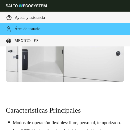
Ayuda y asistencia
Área de usuario
Elija su ubicación y configuración de idioma
MEXICO | ES
Europe
North America
Caribbean - Lati
Global
Mexico
|
Español
Mexico
Español
Características Principales
Colombia
Español
Modos de operación flexibles: libre, personal, temporizado.