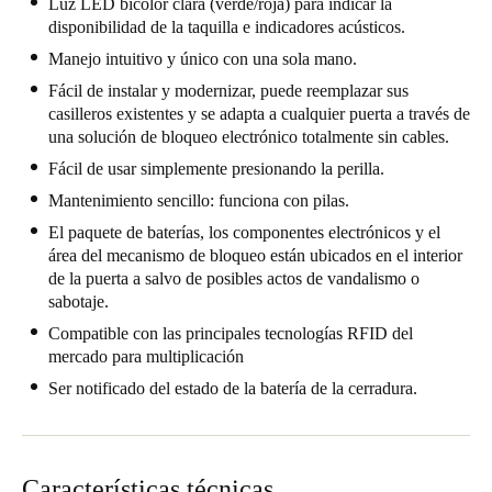
Luz LED bicolor clara (verde/roja) para indicar la
Chile
disponibilidad de la taquilla e indicadores acústicos.
Español
Manejo intuitivo y único con una sola mano.
Fácil de instalar y modernizar, puede reemplazar sus
casilleros existentes y se adapta a cualquier puerta a través de
Guardar la nueva selección como predeterminada
una solución de bloqueo electrónico totalmente sin cables.
Fácil de usar simplemente presionando la perilla.
Mantenimiento sencillo: funciona con pilas.
El paquete de baterías, los componentes electrónicos y el
área del mecanismo de bloqueo están ubicados en el interior
de la puerta a salvo de posibles actos de vandalismo o
sabotaje.
Compatible con las principales tecnologías RFID del
mercado para multiplicación
Ser notificado del estado de la batería de la cerradura.
Características técnicas