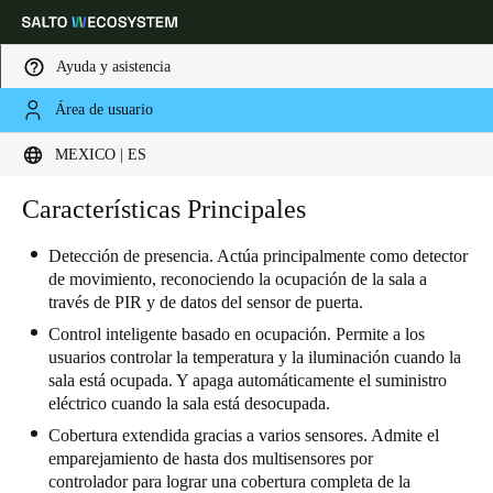
Ayuda y asistencia
Área de usuario
Elija su ubicación y configuración de idioma
MEXICO | ES
Europe
North America
Caribbean - Lati
Características Principales
Global
Detección de presencia. Actúa principalmente como detector
de movimiento, reconociendo la ocupación de la sala a
Mexico
|
Español
través de PIR y de datos del sensor de puerta.
Control inteligente basado en ocupación. Permite a los
Mexico
usuarios controlar la temperatura y la iluminación cuando la
sala está ocupada. Y apaga automáticamente el suministro
Español
eléctrico cuando la sala está desocupada.
Colombia
Cobertura extendida gracias a varios sensores. Admite el
emparejamiento de hasta dos multisensores por
Español
controlador para lograr una cobertura completa de la