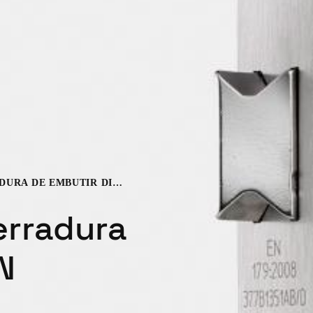
XS4 LE9W - CERRADURA DE EMBUTIR DIN EUROPEA
erradura
N