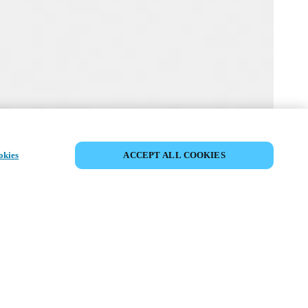
MYLOCK PERSONALICE SU CERRADURA
okies
ACCEPT ALL COOKIES
trónica