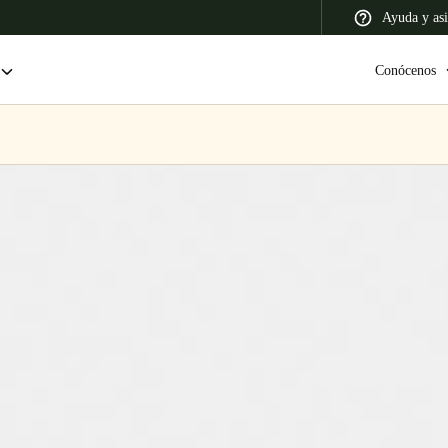
Ayuda y asi
Conócenos
 Latin America
Africa, Middle East, and India
Asia Pacific
Colombia
Español