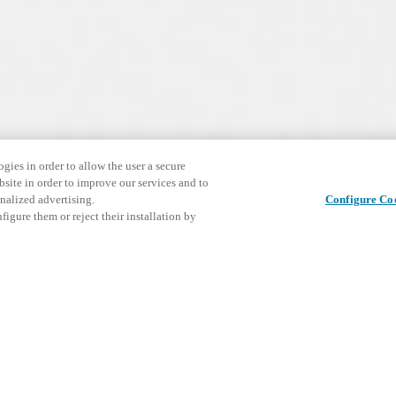
gies in order to allow the user a secure
bsite in order to improve our services and to
nalized advertising.
Configure Co
igure them or reject their installation by
alice su cerradura elec
Cerradura tipo europea.