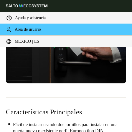
Ayuda y asistencia
Área de usuario
Elija su ubicación y configuración de idioma
MEXICO | ES
Europe
North America
Caribbean - Lati
Global
Mexico
|
Español
Mexico
Español
Características Principales
Colombia
Español
Fácil de instalar usando dos tornillos para instalar en una
puerta nueva o existente perfil Europeo tipo DIN.