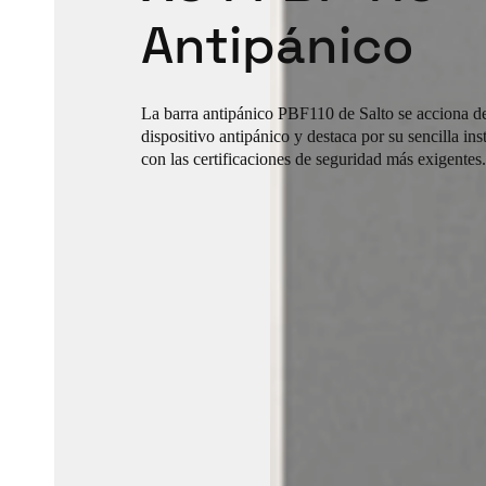
Antipánico
La barra antipánico PBF110 de Salto se acciona de
dispositivo antipánico y destaca por su sencilla i
con las certificaciones de seguridad más exigentes.