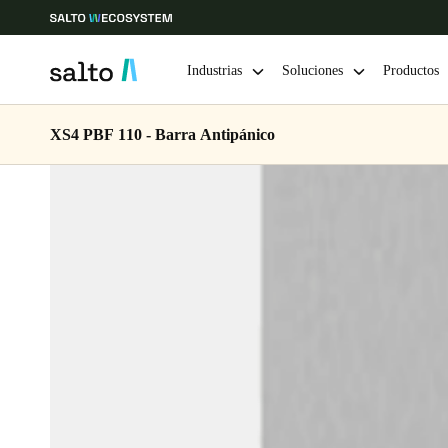
Industrias
Soluciones
Productos
XS4 PBF 110 - Barra Antipánico
Elija su ubicación y configuración de idioma
Europe
North America
Caribbean -
Global
Mexico
|
Español
Mexico
Español
Guardar la nueva selección como predeterminada