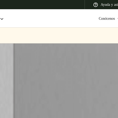
Ayuda y asi
Conócenos
 Latin America
Africa, Middle East, and India
Asia Pacific
Colombia
Español