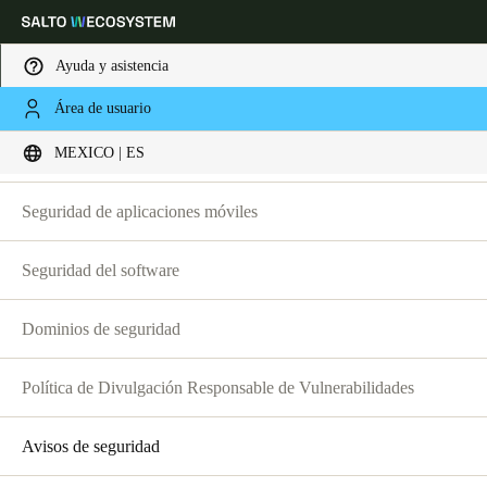
Ayuda y asistencia
Seguridad
Área de usuario
Elija su ubicación y configuración de idioma
Seguridad del hardware
MEXICO | ES
Europe
North America
Caribbean - Lati
Global
Seguridad de aplicaciones móviles
Seguridad del software
Mexico
|
Español
Dominios de seguridad
Mexico
Español
Política de Divulgación Responsable de Vulnerabilidades
Colombia
Avisos de seguridad
Español