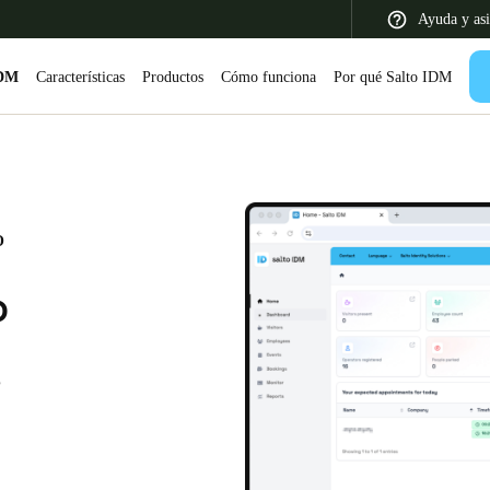
Ayuda y asi
IDM
Características
Productos
Cómo funciona
Por qué Salto IDM
 Latin America
Africa, Middle East, and India
Asia Pacific
O
o
e
Colombia
Español