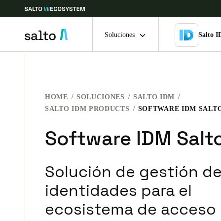
Soluciones
Salto 
Elija su ubicación y configuración de idioma
HOME
SOLUCIONES
SALTO IDM
Europe
North America
Caribbean -
Global
SALTO IDM PRODUCTS
SOFTWARE IDM SALT
Software IDM Salt
Mexico
|
Español
Solución de gestión d
Mexico
Español
identidades para el
ecosistema de acceso
Guardar la nueva selección como predeterminada