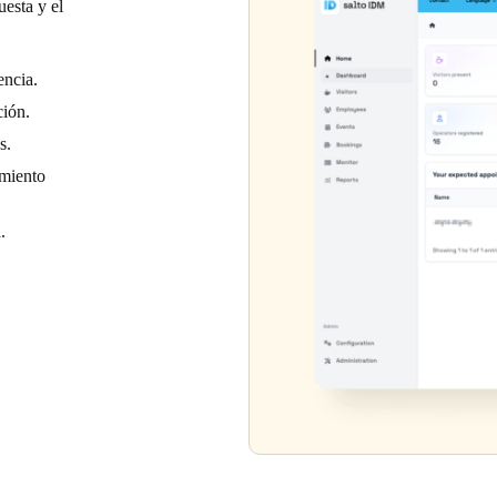
uesta y el
encia.
ción.
s.
imiento
.