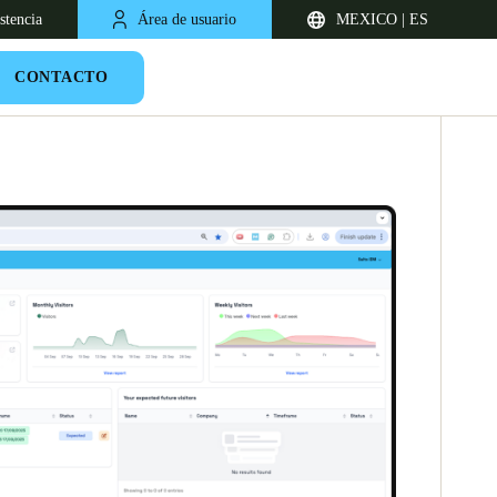
stencia
Área de usuario
MEXICO | ES
CONTACTO
Chile
Español