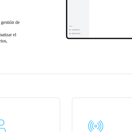
 gestión de
atizar el
rios,