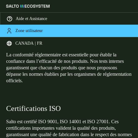
Aide et Assistance
Zone utilisateur
HOME
CERTIFICATIONS
Certifications
Sélectionnez vos paramètres de localisation et de langue
CANADA | FR
La conformité réglementaire est essentielle pour établir la
Europe
North America
Caribbean - Lati
Global
confiance dans l’efficacité de nos produits. Nos tests internes
garantissent que chacun des produits que nous proposons
dépasse les normes établies par les organismes de réglementation
Canada
|
Français
officiels.
USA
English
Certifications ISO
Canada
Salto est certifié ISO 9001, ISO 14001 et ISO 27001. Ces
certifications importantes valident la qualité des produits,
English
Français
garantissant une qualité de fabrication dans le respect des normes