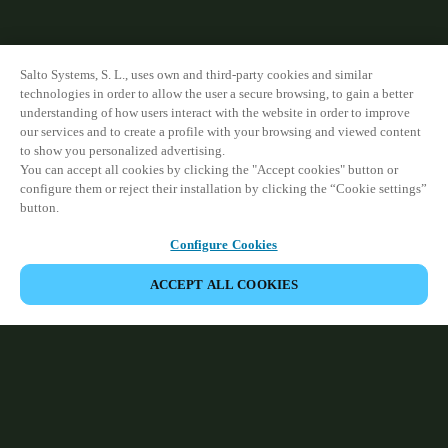
Salto Systems, S. L., uses own and third-party cookies and similar
technologies in order to allow the user a secure browsing, to gain a better
understanding of how users interact with the website in order to improve
our services and to create a profile with your browsing and viewed content
to show you personalized advertising.
You can accept all cookies by clicking the "Accept cookies" button or
configure them or reject their installation by clicking the “Cookie settings”
button.
Configure Cookies
ACCEPT ALL COOKIES
Espace Partenaires