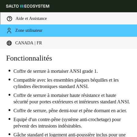
Aide et Assistance
Zone utilisateur
Sélectionnez vos paramètres de localisation et de langue
CANADA | FR
Europe
North America
Caribbean - Lati
Fonctionnalités
Global
Coffre de serrure à mortaiser ANSI grade 1.
Canada
|
Français
Compatible avec les ensembles plaques béquilles et les
cylindres électroniques standard ANSI.
Coffre de serrure à mortaiser haute résistance et haute
USA
sécurité pour portes extérieures et intérieures standard ANSI.
English
Coffre de serrure, pêne demi-tour et pêne dormant en acier.
Equipé d'un contre-pêne (système anti-crochetage) pour
Canada
prévenir des intrusions indésirables.
English
Français
Gâche standard et logement anti-poussière inclus pour une