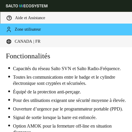
Aide et Assistance
Zone utilisateur
Sélectionnez vos paramètres de localisation et de langue
CANADA | FR
Europe
North America
Caribbean - Lati
Fonctionnalités
Global
Capacités du réseau Salto SVN et Salto Radio-Fréquence.
Canada
|
Français
Toutes les communications entre le badge et le cylindre
électronique sont cryptées et sécurisées.
Équipé de la protection anti-perçage.
USA
Pour des utilisations exigeant une sécurité moyenne à élevée.
English
Ouverture d’urgence par le programmateur portable (PPD).
Canada
Signal de sortie lorsque la barre est enfoncée.
English
Français
Option AMOK pour la fermeture off-line en situation