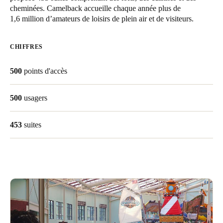
cheminées. Camelback accueille chaque année plus de
1,6 million d’amateurs de loisirs de plein air et de visiteurs.
Enregistrer la nouvelle sélection comme choix par défaut
CHIFFRES
500
points d'accès
500
usagers
453
suites