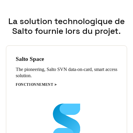
L’hôtel Camelback n’avait jamais utilisé de solution de contrôle
d’accès électronique auparavant, et après avoir consulté
La solution technologique de
plusieurs sociétés, SALTO s’est avéré être la solution la mieux
adaptée, a déclaré M. Palumbo.
Salto fournie lors du projet.
Salto Space
The pioneering, Salto SVN data-on-card, smart access
solution.
FONCTIONNEMENT