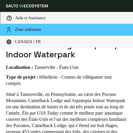
Aide et Assistance
Zone utilisateur
HOME
SECTEURS
ETUDES DE CAS
CAMELBACK LODGE & AQUATOPIA INDOOR WATERPARK
Sélectionnez vos paramètres de localisation et de langue
Camelback Lodge & Aquatopia
CANADA | FR
Indoor Waterpark
Europe
North America
Caribbean - Lati
Global
Localisation :
Tannerville - États-Unis
Canada
|
Français
Type de projet :
Hôtellerie - Centres de villégiature tout
compris
Situé à Tannersville, en Pennsylvanie, au cœur des Pocono
USA
Mountains, Camelback Lodge and Aquatopia Indoor Waterpark
English
est une destination de loisirs et de ski très prisée tout au long de
l’année. Élu par
USA Today
comme le meilleur parc aquatique
Canada
couvert des États-Unis et l’un des meilleurs complexes familiaux
English
Français
des Poconos, Camelback Lodge, qui s’étend sur huit étages,
propose 453 suites comprenant des lofts, des cuisines et des