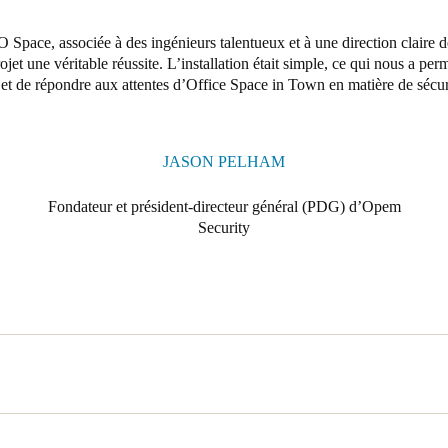
pace, associée à des ingénieurs talentueux et à une direction claire de 
ojet une véritable réussite. L’installation était simple, ce qui nous a perm
 et de répondre aux attentes d’
Office Space in Town
en matière de sécur
JASON PELHAM
Fondateur et président-directeur général (PDG) d’Opem
Security
 la maison du bonheur », ce nouveau complexe de bureaux équipés, d
œur du prestigieux quartier de Midtown, à Londres. Le bâtiment a été en