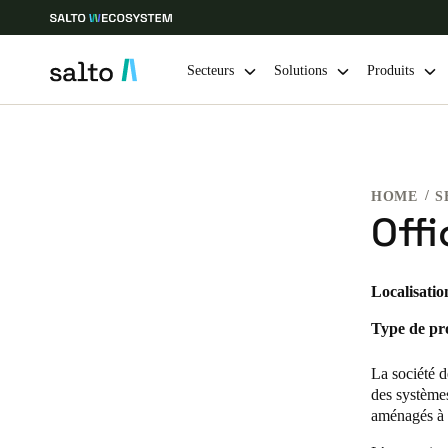
Secteurs
Solutions
Produits
Sélectionnez vos paramètres de localisation et de langue
HOME
S
Europe
North America
Caribbean -
Global
Off
Canada
|
Français
Localisatio
Type de pro
USA
English
La société 
des système
aménagés à 
Enregistrer la nouvelle sélection comme choix par défaut