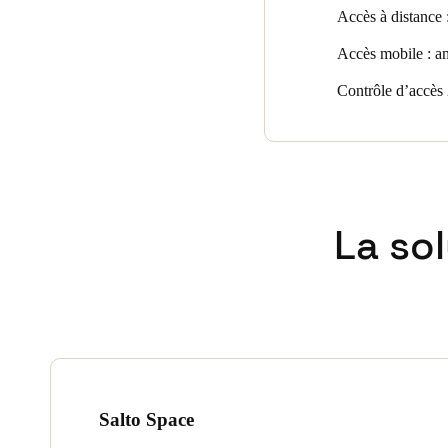
installation facile, venaient 
Accès à distance :
d’exploitation et de gestio
charges. »
Accès mobile : amé
Contrôle d’accès 2
La so
Salto Space