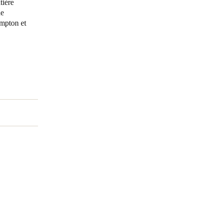
tière
de
ampton et