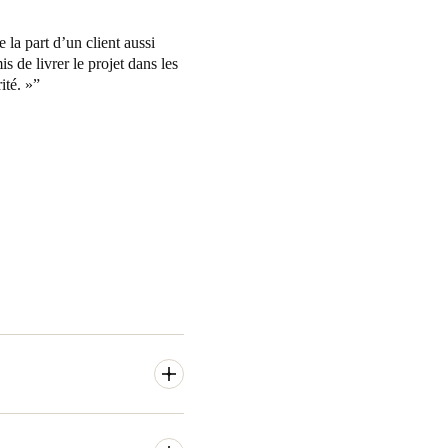
la part d’un client aussi
is de livrer le projet dans les
ité. »
ynamique et atypique,
est
tièrement rénové pour un