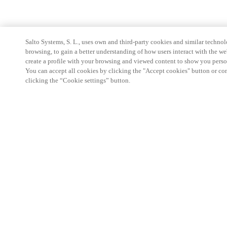
Salto Systems, S. L., uses own and third-party cookies and similar technolo
browsing, to gain a better understanding of how users interact with the we
create a profile with your browsing and viewed content to show you perso
You can accept all cookies by clicking the "Accept cookies" button or conf
clicking the “Cookie settings” button.
Espace Partenaires
Légal
Sécurité
Carrières
Canaux éthiques