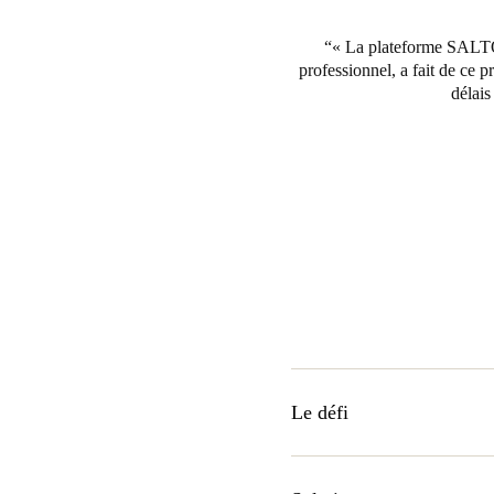
« La plateforme SALTO S
professionnel, a fait de ce pr
délais
Le défi
Affectueusement surnommé «
situé sur Tudor Street, au c