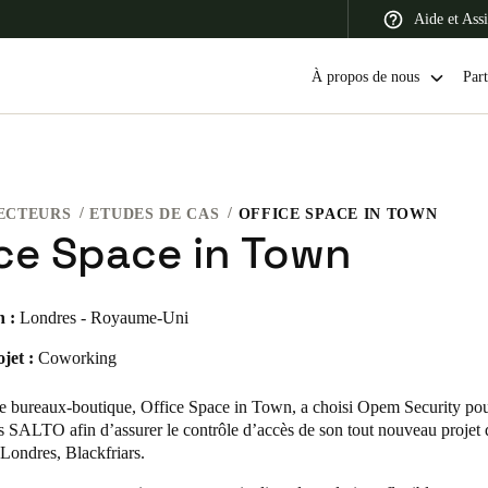
Aide et Assi
À propos de nous
Part
ECTEURS
ETUDES DE CAS
OFFICE SPACE IN TOWN
 Latin America
Africa, Middle East, and India
Asia Pacific
ice Space in Town
n :
Londres - Royaume-Uni
jet :
Coworking
Canada
English
Français
de bureaux-boutique, Office Space in Town,
a choisi Opem Security pour
s SALTO afin d’assurer le contrôle d’accès de son tout nouveau projet
Londres, Blackfriars.