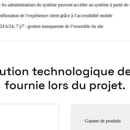
compléter les exigences. Après une étude du site et après analyse des bes
 les administrateurs du système peuvent accéder au système à partir de s
n du bâtiment, nous avons recommandé
SALTO comme étant le produit l
lioration de l’expérience client grâce à l’accessibilité mobile
4 h/24, 7 j/7 : gestion transparente de l’ensemble du site
lution technologique de
fournie lors du projet.
Gamme de produits