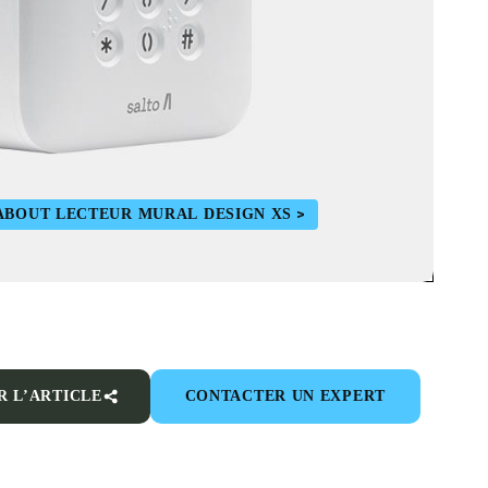
ABOUT LECTEUR MURAL DESIGN XS
R L’ARTICLE
CONTACTER UN EXPERT