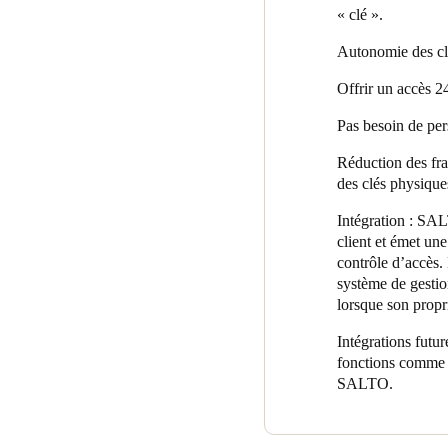
« clé ».
Autonomie des cli
Offrir un accès 24
Pas besoin de pers
Réduction des frai
des clés physique
Intégration : SA
client et émet u
contrôle d’accès.
système de gesti
lorsque son propr
Intégrations futu
fonctions comme la
SALTO.