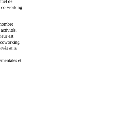
ntiel de
de co-working
n nombre
activités.
ieur est
e coworking
rvés et la
s
ementales et