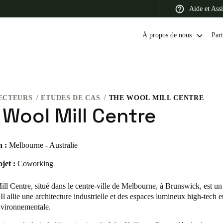
Aide et Assi
À propos de nous
Part
ECTEURS
ETUDES DE CAS
THE WOOL MILL CENTRE
 Latin America
Africa, Middle East, and India
Asia Pacific
 Wool Mill Centre
n :
Melbourne - Australie
jet :
Coworking
Canada
English
Français
ll Centre
, situé dans le centre-ville de Melbourne, à Brunswick, est un
 Il allie une architecture industrielle et des espaces lumineux high-tech et
environnementale.