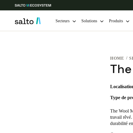
Secteurs
Solutions
Produits
Sélectionnez vos paramètres de localisation et de langue
HOME
S
Europe
North America
Caribbean -
Global
The
Canada
|
Français
Localisatio
Type de pro
USA
English
The Wool Mi
travail rêvé.
durabilité 
Enregistrer la nouvelle sélection comme choix par défaut