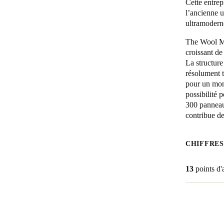
Cette entrepr
l’ancienne u
ultramodern
The Wool Mi
croissant de
La structure
résolument t
pour un mond
possibilité p
300 panneau
contribue de
CHIFFRES
13
points d'