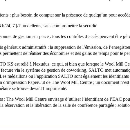
ents : plus besoin de compter sur la présence de quelqu’un pour accéde
 h/24, 7 j/7 aux clients, sans compromettre la sécurité
onnel de gestion sur place : tous les contrôles d’accès peuvent être géré
s généraux administratifs : la suppression de l’émission, de l’enregistre
s permettent de réaliser des économies et des gains de temps pour le pe
LTO KS est relié à
Nexudus
, ce qui
, si bien que lorsque le Wool Mill C
ne facture via le système de gestion de coworking, SALTO met automati
 Les médaillons ou l’application SALTO sont également les identifiants 
on d’impression PaperCut de The Wool Mill Centre ; un document n’es
iétaire se trouve devant l’imprimante.
res : The Wool Mill Centre envisage d’utiliser l’identifiant de l’EAC pou
 réservation et la libération de la salle de conférence partagée ; soluti