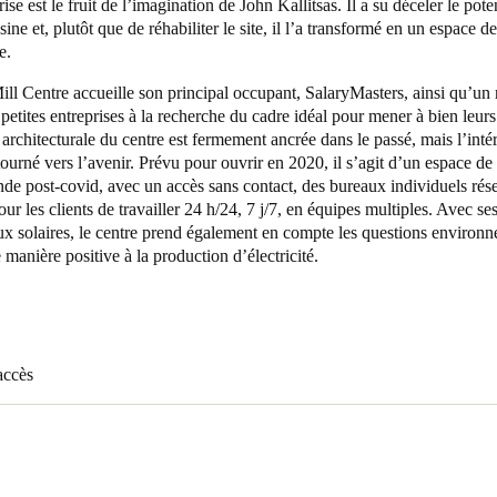
ise est le fruit de l’imagination de John Kallitsas. Il a su déceler le pote
sine et, plutôt que de réhabiliter le site, il l’a transformé en un espace 
e.
ll Centre accueille son principal occupant, SalaryMasters, ainsi qu’u
 petites entreprises à la recherche du cadre idéal pour mener à bien leurs 
 architecturale du centre est fermement ancrée dans le passé, mais l’intér
ourné vers l’avenir. Prévu pour ouvrir en 2020, il s’agit d’un espace d
e post-covid, avec un accès sans contact, des bureaux individuels rése
our les clients de travailler 24 h/24, 7 j/7, en équipes multiples. Avec se
x solaires, le centre prend également en compte les questions environn
 manière positive à la production d’électricité.
accès