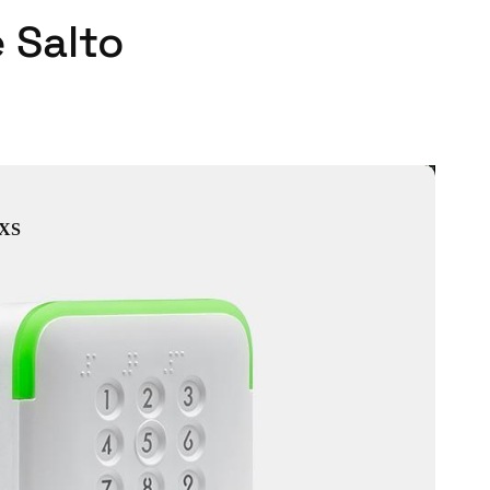
 Salto
 XS