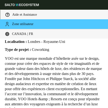
Aide et Assistance
Zone utilisateur
HOME
SECTEURS
ETUDES DE CAS
YOO
Yoo
Sélectionnez vos paramètres de localisation et de langue
CANADA | FR
Localisation :
Londres - Royaume-Uni
Europe
North America
Caribbean - Lati
Global
Type de projet :
Coworking
YOO est une marque mondiale d’hôtellerie axée sur le design,
Canada
|
Français
connue pour créer des espaces de style de vie imaginatifs et de
grande valeur dans des hôtels de luxe, des résidences de marque
et des développements à usage mixte dans plus de 30 pays.
USA
Fondée par John Hitchcox et Philippe Starck, la société allie
English
design audacieux et expertise en matière de création de lieux
pour offrir des expériences client exceptionnelles. En mettant
l’accent sur l’innovation, la communauté et le développement
Canada
durable, YOO Hotels &amp ; Resorts est conçu pour répondre
English
Français
aux attentes des voyageurs exigeants à la recherche d’un luxe