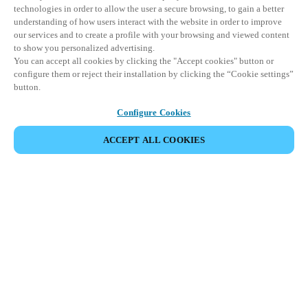
technologies in order to allow the user a secure browsing, to gain a better
understanding of how users interact with the website in order to improve
our services and to create a profile with your browsing and viewed content
to show you personalized advertising.
You can accept all cookies by clicking the "Accept cookies" button or
configure them or reject their installation by clicking the “Cookie settings”
button.
Configure Cookies
PARTAGER L’ÉVÉNEMENT
ACCEPT ALL COOKIES
Cet événement a déjà eu lieu. Nous vous
encourageons à découvrir nos prochains événements.
DÉCOUVRIR LES ÉVÉNEMENTS À VENIR