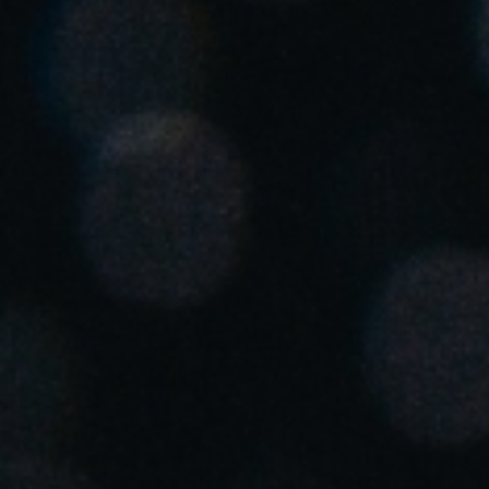
United Kingdom
English
Ireland
English
France
Français
Netherlands
Nederlands
English
Belgium
Français
Nederlands
English
Spain
Español