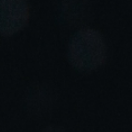
Portugal
Português
Italy
Italiano
Russia
Russian
Poland
Polski
Czech Republic
Čeština
Denmark
Danskere
English