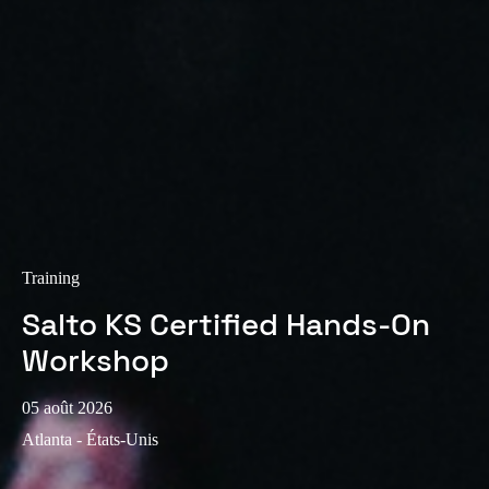
Sweden
Svenska
English
Norway
Norsk
English
Finland
Finnish
English
Training
Enregistrer la nouvelle sélection comme choix par défaut
Salto KS Certified Hands-On
Workshop
05 août 2026
Atlanta - États-Unis