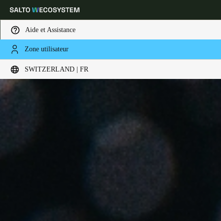
Aide et Assistance
Zone utilisateur
Sélectionnez vos paramètres de localisation et de langue
SWITZERLAND | FR
Europe
North America
Caribbean - Lati
Global
Switzerland
|
Français
Germany
Deutsch
Switzerland
Deutsch
Français
Italiano