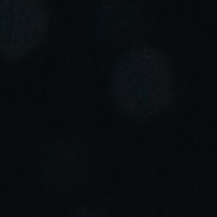
Portugal
Português
Italy
Italiano
Russia
Russian
Poland
Polski
Czech Republic
Čeština
Denmark
Danskere
English