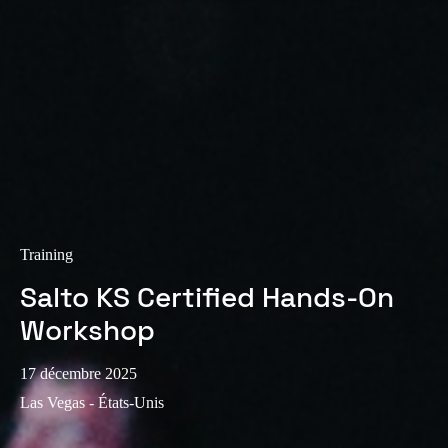
Sweden
Svenska
English
Norway
Norsk
English
Finland
Finnish
English
Training
Enregistrer la nouvelle sélection comme choix par défaut
Salto KS Certified Hands-On
Workshop
17 décembre 2025
Las Vegas - États-Unis