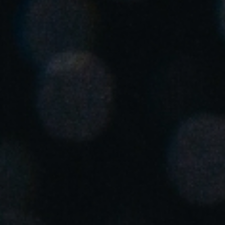
United Kingdom
English
Ireland
English
France
Français
Netherlands
Nederlands
English
Belgium
Français
Nederlands
English
Spain
Español