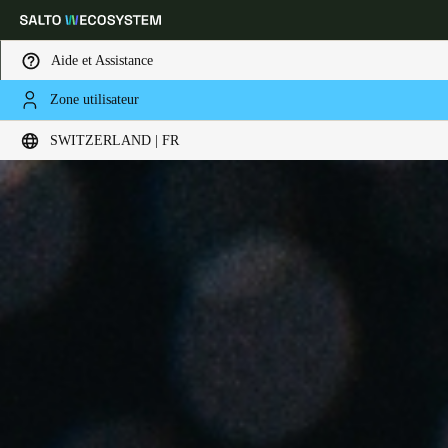
Aide et Assistance
Zone utilisateur
Sélectionnez vos paramètres de localisation et de langue
SWITZERLAND | FR
Europe
North America
Caribbean - Lati
Global
Switzerland
|
Français
Germany
Deutsch
Switzerland
Deutsch
Français
Italiano