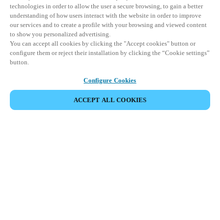
technologies in order to allow the user a secure browsing, to gain a better
understanding of how users interact with the website in order to improve
our services and to create a profile with your browsing and viewed content
to show you personalized advertising.
You can accept all cookies by clicking the "Accept cookies" button or
configure them or reject their installation by clicking the “Cookie settings”
button.
Configure Cookies
PARTAGER L’ÉVÉNEMENT
ACCEPT ALL COOKIES
Cet événement a déjà eu lieu. Nous vous
encourageons à découvrir nos prochains événements.
DÉCOUVRIR LES ÉVÉNEMENTS À VENIR