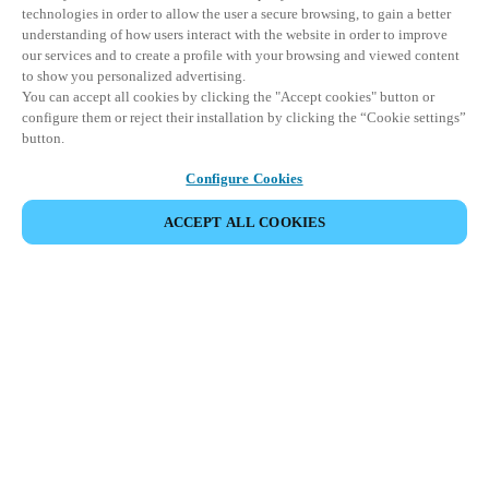
technologies in order to allow the user a secure browsing, to gain a better
understanding of how users interact with the website in order to improve
our services and to create a profile with your browsing and viewed content
to show you personalized advertising.
You can accept all cookies by clicking the "Accept cookies" button or
configure them or reject their installation by clicking the “Cookie settings”
button.
Configure Cookies
PARTAGER L’ÉVÉNEMENT
ACCEPT ALL COOKIES
Cet événement a déjà eu lieu. Nous vous
encourageons à découvrir nos prochains événements.
DÉCOUVRIR LES ÉVÉNEMENTS À VENIR