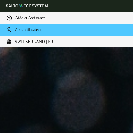
Aide et Assistance
Zone utilisateur
Sélectionnez vos paramètres de localisation et de langue
SWITZERLAND | FR
Europe
North America
Caribbean - Lati
Global
Switzerland
|
Français
Germany
Deutsch
Switzerland
Deutsch
Français
Italiano