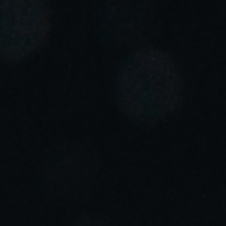
Portugal
Português
Italy
Italiano
Russia
Russian
Poland
Polski
Czech Republic
Čeština
Denmark
Danskere
English