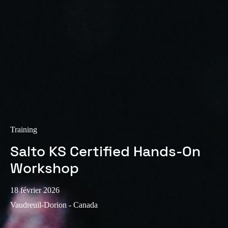
Sweden
Svenska
English
Norway
Norsk
English
Finland
Finnish
English
Training
Enregistrer la nouvelle sélection comme choix par défaut
Salto KS Certified Hands-On
Workshop
18 février 2026
Vaudreuil-Dorion - Canada