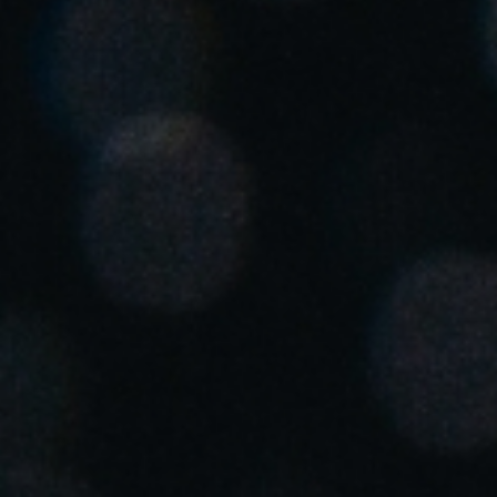
United Kingdom
English
Ireland
English
France
Français
Netherlands
Nederlands
English
Belgium
Français
Nederlands
English
Spain
Español