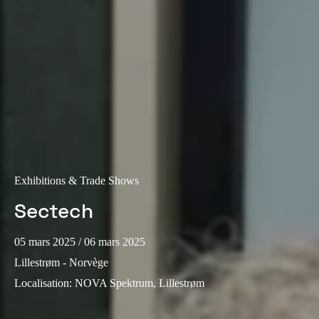
Portugal
Português
Italy
Italiano
Russia
Russian
Poland
Exhibitions & Trade Shows
Polski
Sectech
Czech Republic
05 mars 2025
/ 06 mars 2025
Čeština
Lillestrøm - Norvège
Localisation
:
NOVA Spektrum, Lillestrøm
Denmark
Danskere
English