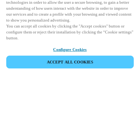
technologies in order to allow the user a secure browsing, to gain a better
understanding of how users interact with the website in order to improve
our services and to create a profile with your browsing and viewed content
to show you personalized advertising.
You can accept all cookies by clicking the "Accept cookies" button or
configure them or reject their installation by clicking the “Cookie settings”
button.
Configure Cookies
PARTAGER L’ÉVÉNEMENT
ACCEPT ALL COOKIES
Cet événement a déjà eu lieu. Nous vous
encourageons à découvrir nos prochains événements.
DÉCOUVRIR LES ÉVÉNEMENTS À VENIR