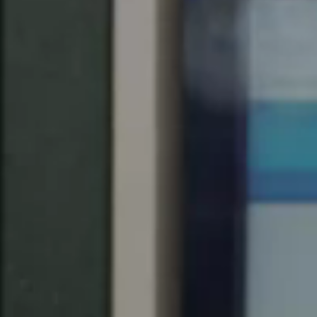
United Kingdom
English
Ireland
English
France
Français
Netherlands
Nederlands
English
Belgium
Français
Nederlands
English
Spain
Español