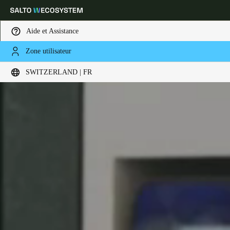
Aide et Assistance
Zone utilisateur
Sélectionnez vos paramètres de localisation et de langue
SWITZERLAND | FR
Europe
North America
Caribbean - Lati
Global
Switzerland
|
Français
Germany
Deutsch
Switzerland
Deutsch
Français
Italiano