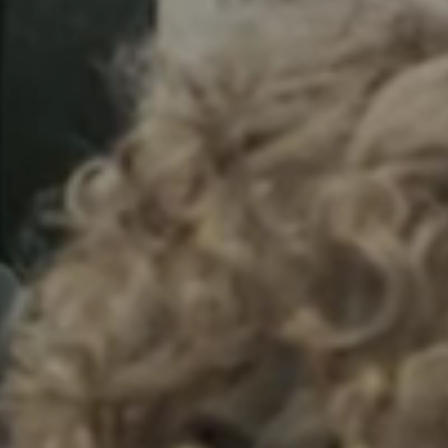
Sweden
Svenska
English
Norway
Norsk
English
Finland
Finnish
English
Enregistrer la nouvelle sélection comme choix par défaut