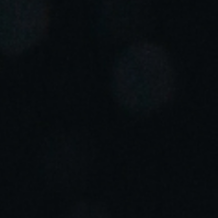
Portugal
Português
Italy
Italiano
Russia
Russian
Poland
Polski
Czech Republic
Čeština
Denmark
Danskere
English