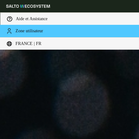
Aide et Assistance
Zone utilisateur
Sélectionnez vos paramètres de localisation et de langue
FRANCE | FR
Europe
North America
Caribbean - Lati
Global
France
|
Français
Germany
Deutsch
Switzerland
Deutsch
Français
Italiano