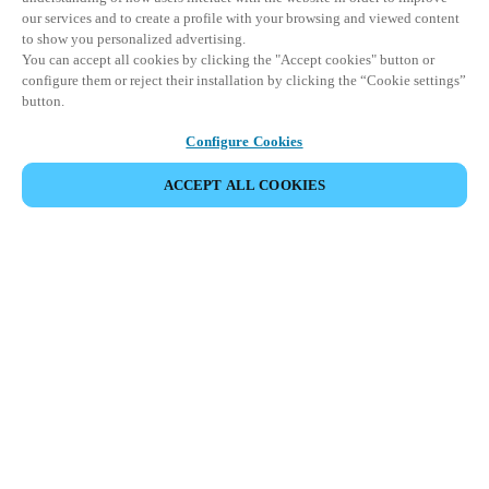
our services and to create a profile with your browsing and viewed content
to show you personalized advertising.
You can accept all cookies by clicking the "Accept cookies" button or
configure them or reject their installation by clicking the “Cookie settings”
button.
Configure Cookies
PARTAGER L’ÉVÉNEMENT
ACCEPT ALL COOKIES
Cet événement a déjà eu lieu. Nous vous
encourageons à découvrir nos prochains événements.
DÉCOUVRIR LES ÉVÉNEMENTS À VENIR