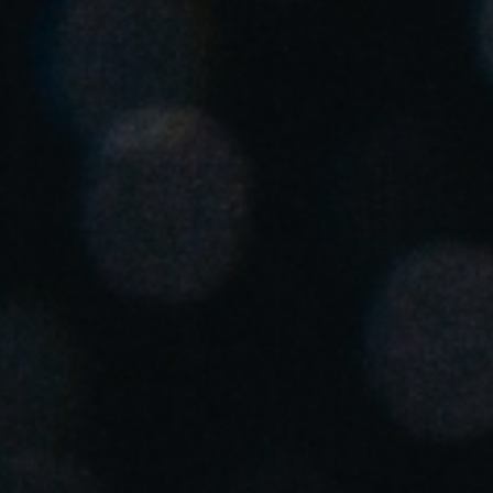
United Kingdom
English
Ireland
English
France
Français
Netherlands
Nederlands
English
Belgium
Français
Nederlands
English
Spain
Español